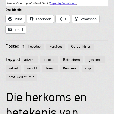
Deel hierdie:
Print
Facebook
X
WhatsApp
Email
Posted in
Feesdae
Kersfees
Oordenkings
Tagged
advent
belofte
Bethlehem
gds smit
gebed
geduld
Jesaja
Kersfees
krip
prof. Gerrit Smit
Die herkoms en
betekenis van