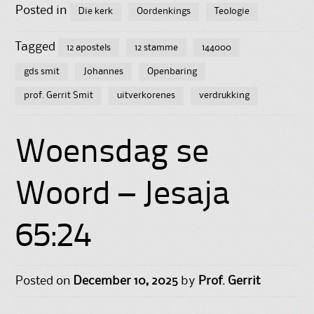
Posted in
Die kerk
Oordenkings
Teologie
Tagged
12 apostels
12 stamme
144000
gds smit
Johannes
Openbaring
prof. Gerrit Smit
uitverkorenes
verdrukking
Woensdag se
Woord – Jesaja
65:24
Posted on
December 10, 2025
by
Prof. Gerrit