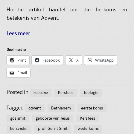
Hierdie artikel handel oor die herkoms en
betekenis van Advent.
Lees meer…
Deel hierdie:
Print
Facebook
X
WhatsApp
Email
Posted in
Feesdae
Kersfees
Teologie
Tagged
advent
Bethlehem
eerste koms
gds smit
geboorte van Jesus
Kersfees
kersvader
prof. Gerrit Smit
wederkoms