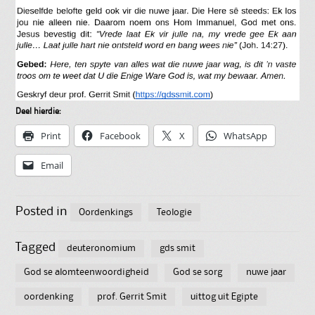
Deel hierdie:
Print
Facebook
X
WhatsApp
Email
Posted in
Oordenkings
Teologie
Tagged
deuteronomium
gds smit
God se alomteenwoordigheid
God se sorg
nuwe jaar
oordenking
prof. Gerrit Smit
uittog uit Egipte