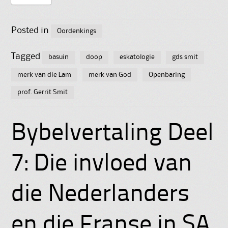
Posted in
Oordenkings
Tagged
basuin
doop
eskatologie
gds smit
merk van die Lam
merk van God
Openbaring
prof. Gerrit Smit
Bybelvertaling Deel
7: Die invloed van
die Nederlanders
en die Franse in SA