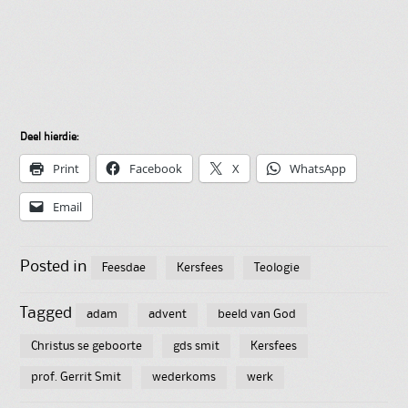
Deel hierdie:
Print
Facebook
X
WhatsApp
Email
Posted in
Feesdae
Kersfees
Teologie
Tagged
adam
advent
beeld van God
Christus se geboorte
gds smit
Kersfees
prof. Gerrit Smit
wederkoms
werk