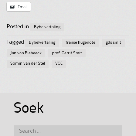
Email
Posted in
Bybelvertaling
Tagged
Bybelvertaling
franse hugenote
gds smit
Jan van Riebeeck
prof. Gerrit Smit
Somin van der Stel
VOC
Soek
Search