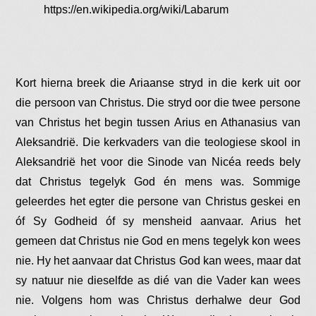
https://en.wikipedia.org/wiki/Labarum
Kort hierna breek die Ariaanse stryd in die kerk uit oor
die persoon van Christus. Die stryd oor die twee persone
van Christus het begin tussen Arius en Athanasius van
Aleksandrië. Die kerkvaders van die teologiese skool in
Aleksandrië het voor die Sinode van Nicéa reeds bely
dat Christus tegelyk God én mens was. Sommige
geleerdes het egter die persone van Christus geskei en
óf Sy Godheid óf sy mensheid aanvaar. Arius het
gemeen dat Christus nie God en mens tegelyk kon wees
nie. Hy het aanvaar dat Christus God kan wees, maar dat
sy natuur nie dieselfde as dié van die Vader kan wees
nie. Volgens hom was Christus derhalwe deur God