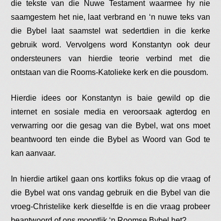
die tekste van die Nuwe Testament waarmee hy nie
saamgestem het nie, laat verbrand en ‘n nuwe teks van
die Bybel laat saamstel wat sedertdien in die kerke
gebruik word. Vervolgens word Konstantyn ook deur
ondersteuners van hierdie teorie verbind met die
ontstaan van die Rooms-Katolieke kerk en die pousdom.
Hierdie idees oor Konstantyn is baie gewild op die
internet en sosiale media en veroorsaak agterdog en
verwarring oor die gesag van die Bybel, wat ons moet
beantwoord ten einde die Bybel as Woord van God te
kan aanvaar.
In hierdie artikel gaan ons kortliks fokus op die vraag of
die Bybel wat ons vandag gebruik en die Bybel van die
vroeg-Christelike kerk dieselfde is en die vraag probeer
beantwoord of ons moontlik ‘n Roomse Bybel het?