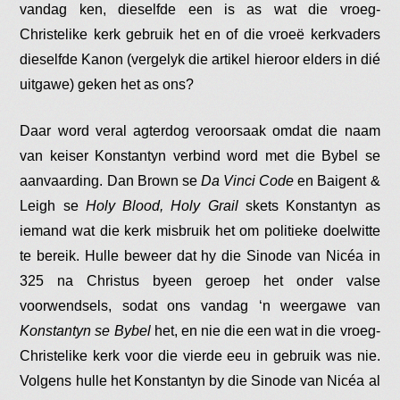
vandag ken, dieselfde een is as wat die vroeg-
Christelike kerk gebruik het en of die vroeë kerkvaders
dieselfde Kanon (vergelyk die artikel hieroor elders in dié
uitgawe) geken het as ons?
Daar word veral agterdog veroorsaak omdat die naam
van keiser Konstantyn verbind word met die Bybel se
aanvaarding. Dan Brown se
Da Vinci Code
en Baigent &
Leigh se
Holy Blood, Holy Grail
skets Konstantyn as
iemand wat die kerk misbruik het om politieke doelwitte
te bereik. Hulle beweer dat hy die Sinode van Nicéa in
325 na Christus byeen geroep het onder valse
voorwendsels, sodat ons vandag ‘n weergawe van
Konstantyn se Bybel
het, en nie die een wat in die vroeg-
Christelike kerk voor die vierde eeu in gebruik was nie.
Volgens hulle het Konstantyn by die Sinode van Nicéa al