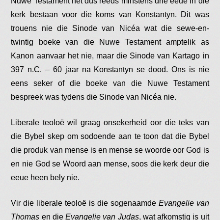
Nuwe Testament het dus reeds minstens drie eeue in die
kerk bestaan voor die koms van Konstantyn. Dit was
trouens nie die Sinode van Nicéa wat die sewe-en-
twintig boeke van die Nuwe Testament amptelik as
Kanon aanvaar het nie, maar die Sinode van Kartago in
397 n.C. – 60 jaar na Konstantyn se dood. Ons is nie
eens seker of die boeke van die Nuwe Testament
bespreek was tydens die Sinode van Nicéa nie.
Liberale teoloë wil graag onsekerheid oor die teks van
die Bybel skep om sodoende aan te toon dat die Bybel
die produk van mense is en mense se woorde oor God is
en nie God se Woord aan mense, soos die kerk deur die
eeue heen bely nie.
Vir die liberale teoloë is die sogenaamde
Evangelie van
Thomas
en die
Evangelie van Judas
, wat afkomstig is uit