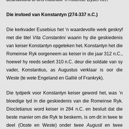
Die invloed van Konstantyn (274-337 n.C.)
Die kerkvader Eusebius het ‘n waardevolle werk geskryf
met die titel
Vita Constantini
waarin hy die geskiedenis
van keiser Konstantyn opgeteken het. Konstantyn het die
Romeinse Ryk oorgeneem as keiser in die jaar 312 n.C.,
hoewel hy reeds sedert 310 n.C. deur die soldate van sy
vader, Konstantius, as Augustus verklaar is oor die
Weste (te wete Engeland en Gallië of Frankryk).
Die tydperk voor Konstantyn keiser geword het, was ‘n
bloedige tyd in die geskiedenis van die Romeinse Ryk.
Diocletianus word keiser in 284 n.C. en besluit dat die
beste manier om die Ryk te beskerm, is om dit in twee te
deel (Ooste en Weste) onder twee
Augusti
en twee