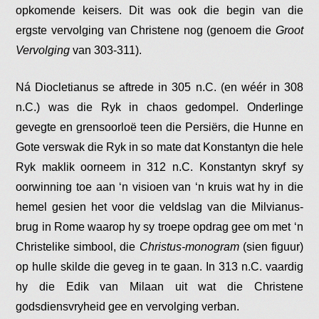
opkomende keisers. Dit was ook die begin van die
ergste vervolging van Christene nog (genoem die
Groot
Vervolging
van 303-311).
Ná Diocletianus se aftrede in 305 n.C. (en wéér in 308
n.C.) was die Ryk in chaos gedompel. Onderlinge
gevegte en grensoorloë teen die Persiërs, die Hunne en
Gote verswak die Ryk in so mate dat Konstantyn die hele
Ryk maklik oorneem in 312 n.C. Konstantyn skryf sy
oorwinning toe aan ‘n visioen van ‘n kruis wat hy in die
hemel gesien het voor die veldslag van die Milvianus-
brug in Rome waarop hy sy troepe opdrag gee om met ‘n
Christelike simbool, die
Christus-monogram
(sien figuur)
op hulle skilde die geveg in te gaan. In 313 n.C. vaardig
hy die Edik van Milaan uit wat die Christene
godsdiensvryheid gee en vervolging verban.