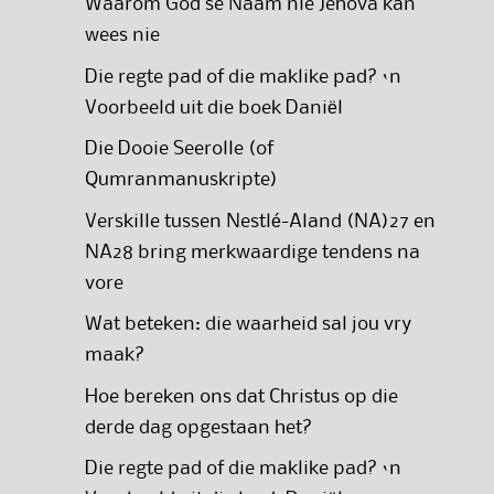
Waarom God se Naam nie Jehova kan
wees nie
Die regte pad of die maklike pad? ‘n
Voorbeeld uit die boek Daniël
Die Dooie Seerolle (of
Qumranmanuskripte)
Verskille tussen Nestlé-Aland (NA)27 en
NA28 bring merkwaardige tendens na
vore
Wat beteken: die waarheid sal jou vry
maak?
Hoe bereken ons dat Christus op die
derde dag opgestaan het?
Die regte pad of die maklike pad? ‘n