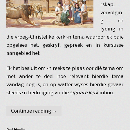
rskap,
vervolgin
g en
lyding in
die vroeg-Christelike kerk ‘n tema waaroor ek baie
opgelees het, geskryf, gepreek en in kursusse
aangebied het.
Ek het besluit om ‘n reeks te plaas oor dié tema om
met ander te deel hoe relevant hierdie tema
vandag nog is, en op watter wyses hierdie gevaar
steeds ‘n bedreiging vir die
sigbare kerk
inhou.
Continue reading
→