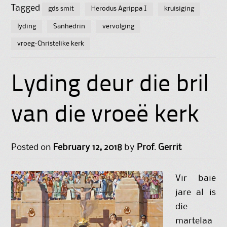
Tagged
gds smit
Herodus Agrippa I
kruisiging
lyding
Sanhedrin
vervolging
vroeg-Christelike kerk
Lyding deur die bril
van die vroeë kerk
Posted on
February 12, 2018
by
Prof. Gerrit
Vir baie
jare al is
die
martelaa