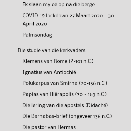
Ek slaan my oë op na die berge…
COVID-19 lockdown 27 Maart 2020 – 30
April 2020
Palmsondag
Die studie van die kerkvaders
Klemens van Rome (?-101 n.C.)
Ignatius van Antiochië
Polukarpus van Smirna (70-156 n.C.)
Papias van Hiërapolis (70 – 163 n.C.)
Die lering van die apostels (Didaché)
Die Barnabas-brief (ongeveer 138 n.C.)
Die pastor van Hermas