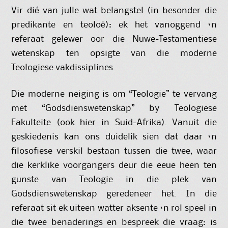
Vir dié van julle wat belangstel (in besonder die
predikante en teoloë): ek het vanoggend ‘n
referaat gelewer oor die Nuwe-Testamentiese
wetenskap ten opsigte van die moderne
Teologiese vakdissiplines.
Die moderne neiging is om “Teologie” te vervang
met “Godsdienswetenskap” by Teologiese
Fakulteite (ook hier in Suid-Afrika). Vanuit die
geskiedenis kan ons duidelik sien dat daar ‘n
filosofiese verskil bestaan tussen die twee, waar
die kerklike voorgangers deur die eeue heen ten
gunste van Teologie in die plek van
Godsdienswetenskap geredeneer het. In die
referaat sit ek uiteen watter aksente ‘n rol speel in
die twee benaderings en bespreek die vraag: is