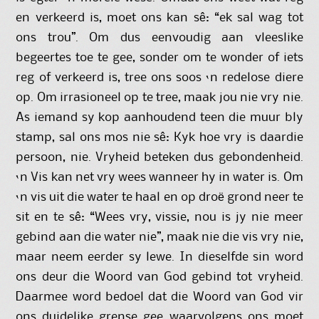
en verkeerd is, moet ons kan sê: “ek sal wag tot
ons trou”. Om dus eenvoudig aan vleeslike
begeertes toe te gee, sonder om te wonder of iets
reg of verkeerd is, tree ons soos ‘n redelose diere
op. Om irrasioneel op te tree, maak jou nie vry nie.
As iemand sy kop aanhoudend teen die muur bly
stamp, sal ons mos nie sê: Kyk hoe vry is daardie
persoon, nie. Vryheid beteken dus gebondenheid.
‘n Vis kan net vry wees wanneer hy in water is. Om
‘n vis uit die water te haal en op droë grond neer te
sit en te sê: “Wees vry, vissie, nou is jy nie meer
gebind aan die water nie”, maak nie die vis vry nie,
maar neem eerder sy lewe. In dieselfde sin word
ons deur die Woord van God gebind tot vryheid.
Daarmee word bedoel dat die Woord van God vir
ons duidelike grense gee waarvolgens ons moet