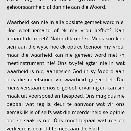
gehoorsaamheid al dan nie aan dié Woord.
Waarheid kan nie in alle opsigte gemeet word nie.
Hoe weet iemand of ek my vrou liefhet? Kan
iemand dit meet? Natuurlik nie! ‘n Mens sou kon
sien aan die wyse hoe ek optree teenoor my vrou,
maar die waarheid kan nie gemeet word met ‘n
meetinstrument nie! Ons twyfel egter nie in wat
waarheid is nie, aangesien God in sy Woord aan
ons die meetsnoer vir waarheid gegee het. Die
mens verstaan emosie, geloof, ervaring en kan sin
maak uit voorspoed en teëspoed. Ons mag dus nie
bepaal wat reg is, deur te aanvaar wat vir ons
gemaklik is of selfs wat die meerderheid se opinie
oor ‘n saak is nie. Ons moet bepaal wat reg en
verkeerd is deur dit te meet aan die Skrif.