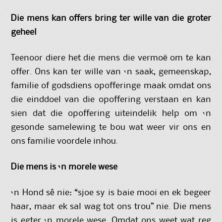
Die mens kan offers bring ter wille van die groter
geheel
Teenoor diere het die mens die vermoë om te kan
offer. Ons kan ter wille van ‘n saak, gemeenskap,
familie of godsdiens opofferinge maak omdat ons
die einddoel van die opoffering verstaan en kan
sien dat die opoffering uiteindelik help om ‘n
gesonde samelewing te bou wat weer vir ons en
ons familie voordele inhou.
Die mens is ‘n morele wese
‘n Hond sê nie: “sjoe sy is baie mooi en ek begeer
haar, maar ek sal wag tot ons trou” nie. Die mens
is egter ‘n morele wese. Omdat ons weet wat reg