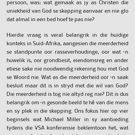
persoon, was: wat gemaak as jy as Christen die
uniekheid van God se skepping aanvaar en nie glo
dat almal in een bed hoef te pas nie?
Hierdie vraag is veral belangrik in die huidige
konteks in Suid-Afrika, aangesien die meerderheid
se standpunte oor rasseverhoudinge, oor wat ‘n
huwelik is, oor grondbesit, eiendomsreg en ander
etiese sake nie noodwendig rekening hou met God
se Woord nie. Wat as die meerderheid oor ‘n saak
besluit maar dit is in stryd met die wil van God?
Die meerderheid is tog nie altyd reg nie? Dit is dus
belangrik om ‘n gesonde beeld te hê van die mens
en sy plek in die skepping. Ons fokus hier op vier
beginsels wat Michael Miller in sy aanbieding
tydens die VSA konferensie beklemtoon het, wat