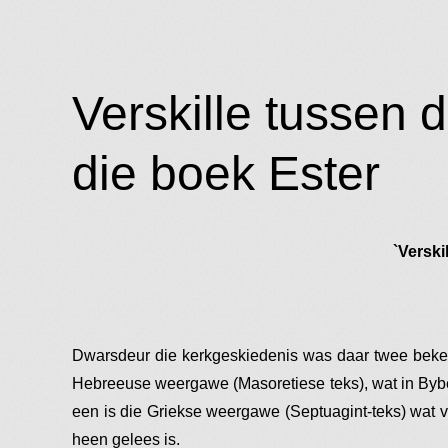
Verskille tussen 
die boek Ester
`Versk
Dwarsdeur die kerkgeskiedenis was daar twee beke
Hebreeuse weergawe (Masoretiese teks), wat in Bybe
een is die Griekse weergawe (Septuagint-teks) wat 
heen gelees is.