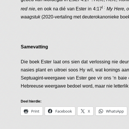
l :
red nie
, en ook na dié van Ester in 4:17
My Here, o
waagstuk
(2020-vertaling met deuterokanonieke boek
Samevatting
Die boek Ester laat ons sien dat verlossing nie deu
nasies plant en uitroei soos Hy wil, wat konings aa
Septuagint-weergawe van Ester gee vir ons ‘n baie d
Hebreeuse weergawe bedoel word, maar nie letterlik u
Deel hierdie:
Print
Facebook
X
WhatsApp