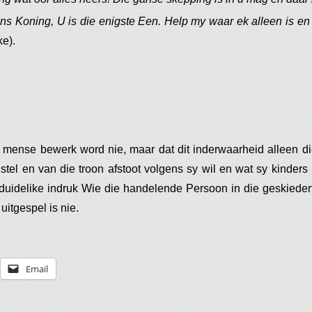
ns Koning, U is die enigste Een. Help my waar ek alleen is e
e).
r mense bewerk word nie, maar dat dit inderwaarheid alleen di
nstel en van die troon afstoot volgens sy wil en wat sy kinder
uidelike indruk Wie die handelende Persoon in die geskiedenis
itgespel is nie.
Email