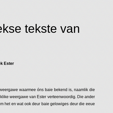
ekse tekste van
k Ester
 weergawe waarmee óns baie bekend is, naamlik die
nklike weergawe van Ester verteenwoordig. Die ander
om het en wat ook deur baie gelowiges deur die eeue