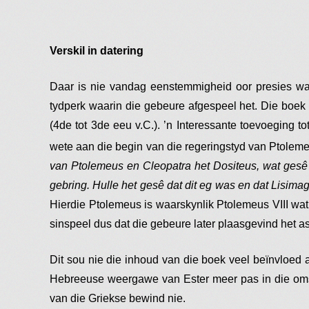
Verskil in datering
Daar is nie vandag eenstemmigheid oor presies wan
tydperk waarin die gebeure afgespeel het. Die boek
(4de tot 3de eeu v.C.). ’n Interessante toevoeging to
wete aan die begin van die regeringstyd van Ptoleme
van Ptolemeus en Cleopatra het Dositeus, wat gesê 
gebring. Hulle het gesê dat dit eg was en dat Lisima
Hierdie Ptolemeus is waarskynlik Ptolemeus VIII wa
sinspeel dus dat die gebeure later plaasgevind het a
Dit sou nie die inhoud van die boek veel beïnvloed a
Hebreeuse weergawe van Ester meer pas in die omsta
van die Griekse bewind nie.