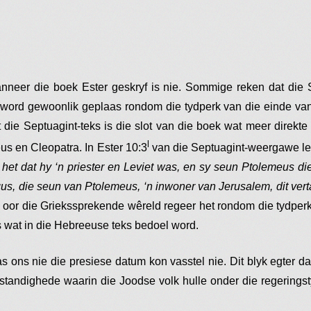
neer die boek Ester geskryf is nie. Sommige reken dat die 
 word gewoonlik geplaas rondom die tydperk van die einde va
t die Septuagint-teks is die slot van die boek wat meer direkte 
l
us en Cleopatra. In Ester 10:3
van die Septuagint-weergawe le
het dat hy ‘n priester en Leviet was, en sy seun Ptolemeus di
gus, die seun van Ptolemeus, ‘n inwoner van Jerusalem, dit vert
t oor die Griekssprekende wêreld regeer het rondom die tydper
s wat in die Hebreeuse teks bedoel word.
s ons nie die presiese datum kon vasstel nie. Dit blyk egter da
ndighede waarin die Joodse volk hulle onder die regeringsty