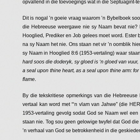
opvallend in die toevoegings wat in die Septuagint-t
Dit is nogal ’n goeie vraag waarom ’n Bybelboek soos
die Hebreeuse weergawe nie sy Naam bevat nie? D
Hooglied, Prediker en Job gelees moet word. Ester 
na sy Naam het nie. Ons staan net vir ’n oomblik hi
sy Naam in Hooglied 8:6 (1953-vertaling) waar staa
hard soos die doderyk, sy gloed is ‘n gloed van vuur
a seal upon thine heart, as a seal upon thine arm: for 
flame
.
By die tekskritiese opmerkings van die Hebreeuse B
vertaal kan word met “‘n vlam van Jahwe” (die HE
1953-vertaling gevolg sodat God se Naam wel een m
staan nie. Tog sou geen gelowige twyfel dat God die 
’n verhaal van God se betrokkenheid in die geskieden