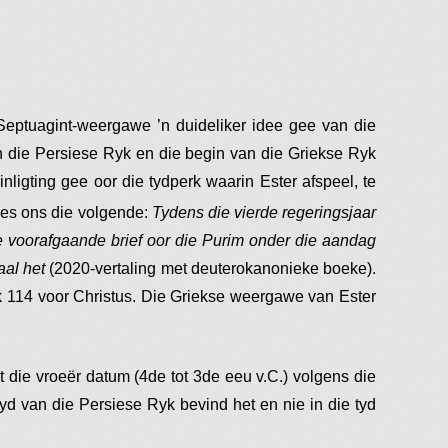
Septuagint-weergawe ’n duideliker idee gee van die
n die Persiese Ryk en die begin van die Griekse Ryk
inligting gee oor die tydperk waarin Ester afspeel, te
es ons die volgende:
Tydens die vierde regeringsjaar
e voorafgaande brief oor die Purim onder die aandag
aal het
(2020-vertaling met deuterokanonieke boeke).
k 114 voor Christus. Die Griekse weergawe van Ester
t die vroeër datum (4de tot 3de eeu v.C.) volgens die
d van die Persiese Ryk bevind het en nie in die tyd