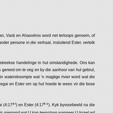
n, Vasti en Ahasvéros word net terloops genoem, of
nder persone in die verhaal, insluitend Ester, vertolk
gstreekse handelinge in hul omstandighede. Ons kan
s gereed om te veg en by die aanhoor van hul gebrul,
n waterstroompie wat ‘n magtige rivier word wat die
egai en Ester om op hul hoede te wees vir die bose
a-i
k-z
i (4:17
) en Ester (4:17
). Kyk byvoorbeeld na die
 is niemand wat U kan teenstaan wanneer U Israel wil