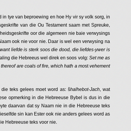
 in tye van beproewing en hoe Hy vir sy volk sorg, in
geskrifte van die Ou Testament saam met Spreuke,
heidsgeskrifte oor die algemeen nie baie verwysings
 Naam ook nie voor nie. Daar is wel een verwysing na
want liefde is sterk soos die dood, die liefdes-ywer is
taling die Hebreeus wel direk en soos volg:
Set me as
 thereof are coals of fire, which hath a mo
st
vehement
t die teks gelees moet word as: š
halhebot-Jach
, wat
iese opmerking in die Hebreeuse Bybel is dus in die
pyte daarvan dat sy Naam nie in die Hebreeuse teks
dieselfde sin kan Ester ook nie anders gelees word as
die Hebreeuse teks voor nie.