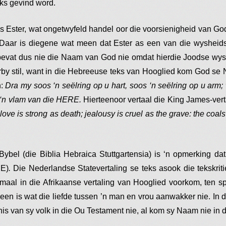
eks gevind word.
 Ester, wat ongetwyfeld handel oor die voorsienigheid van God
aar is diegene wat meen dat Ester as een van die wysheids
bevat dus nie die Naam van God nie omdat hierdie Joodse wys
erby stil, want in die Hebreeuse teks van Hooglied kom God se
n:
Dra my soos ‘n seëlring op u hart, soos ‘n seëlring op u arm; 
, ‘n vlam van die HERE.
Hierteenoor vertaal die King James-ver
love is strong as death; jealousy is cruel as the grave: the coals
ybel (die Biblia Hebraica Stuttgartensia) is ‘n opmerking da
RE)
.
Die Nederlandse Statevertaling se teks asook die tekskrit
aal in die Afrikaanse vertaling van Hooglied voorkom, ten s
een is wat die liefde tussen ’n man en vrou aanwakker nie. In 
is van sy volk in die Ou Testament nie, al kom sy Naam nie in 