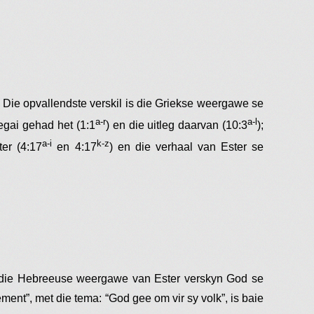
. Die opvallendste verskil is die Griekse weergawe se
a-r
a-l
egai gehad het (1:1
) en die uitleg daarvan (10:3
);
a-i
k-z
er (4:17
en 4:17
) en die verhaal van Ester se
 In die Hebreeuse weergawe van Ester verskyn God se
ment”, met die tema: “God gee om vir sy volk”, is baie