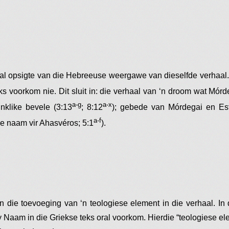
ntal opsigte van die Hebreeuse weergawe van dieselfde verhaal
s voorkom nie. Dit sluit in: die verhaal van ‘n droom wat Mórd
a-g
a-x
nklike bevele (3:13
; 8:12
); gebede van Mórdegai en Est
a-f
e naam vir Ahasvéros; 5:1
).
in die toevoeging van ‘n teologiese element in die verhaal.
sy Naam in die Griekse teks oral voorkom. Hierdie “teologiese ele