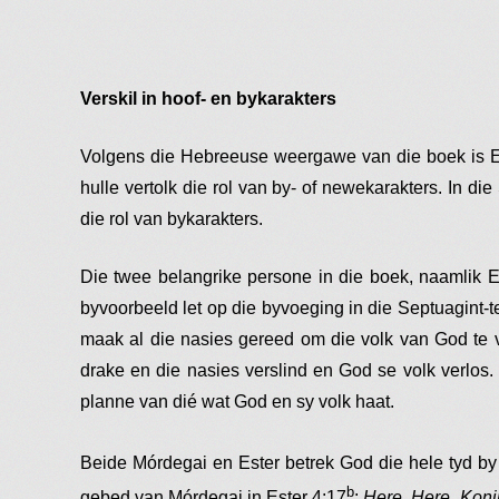
Verskil in hoof- en bykarakters
Volgens die Hebreeuse weergawe van die boek is Es
hulle vertolk die rol van by- of newekarakters. In di
die rol van bykarakters.
Die twee belangrike persone in die boek, naamlik 
byvoorbeeld let op die byvoeging in die Septuagint-
maak al die nasies gereed om die volk van God te v
drake en die nasies verslind en God se volk verlo
planne van dié wat God en sy volk haat.
Beide Mórdegai en Ester betrek God die hele tyd by 
b
gebed van Mórdegai in Ester 4:17
:
Here, Here, Koni