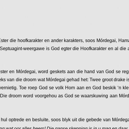
ter die hoofkarakter en ander karakters, soos Mórdegai, Hama
e Septuagint-weergawe is God egter die Hoofkarakter en al die a
Ester en Mórdegai, word geskets aan die hand van God se re
teks van die droom wat Mórdegai gehad het: Twee groot drake i
ernietig. Toe roep God se volk Hom aan en God beskik ‘n klei
s. Die droom word voorgehou as God se waarskuwing aan Mórd
hul optrede en besluite, soos blyk uit die gebede van Mórdega
ng wat oor alles heers! Die ganse skepping is in u mag en daar