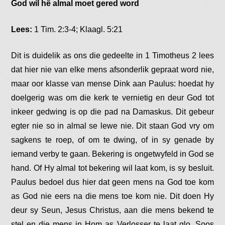
God wil hê almal moet gered word
Lees:
1 Tim. 2:3-4; Klaagl. 5:21
Dit is duidelik as ons die gedeelte in 1 Timotheus 2 lees
dat hier nie van elke mens afsonderlik gepraat word nie,
maar oor klasse van mense Dink aan Paulus: hoedat hy
doelgerig was om die kerk te vernietig en deur God tot
inkeer gedwing is op die pad na Damaskus. Dit gebeur
egter nie so in almal se lewe nie. Dit staan God vry om
sagkens te roep, of om te dwing, of in sy genade by
iemand verby te gaan. Bekering is ongetwyfeld in God se
hand. Of Hy almal tot bekering wil laat kom, is sy besluit.
Paulus bedoel dus hier dat geen mens na God toe kom
as God nie eers na die mens toe kom nie. Dit doen Hy
deur sy Seun, Jesus Christus, aan die mens bekend te
stel en die mens in Hom as Verlosser te laat glo. Soos