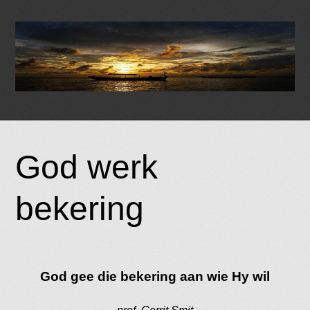
Skip
to
God werk
content
bekering
God gee die bekering aan wie Hy wil