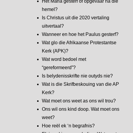
Het Maria gesterf of opgevaar na die
hemel?
Is Christus uit die 2020 vertaling
uitvertaal?
Wanneer en hoe het Paulus gesterf?
Wat glo die Afrikaanse Protestantse
Kerk (APK)?
Wat word bedoel met
“gereformeerd”?
Is belydenisskrifte nie outyds nie?
Wat is die Skrifbeskouing van die AP
Kerk?
Wat moet ons weet as ons wil trou?
Ons wil ons kind doop. Wat moet ons
weet?
Hoe reël ek ‘n begrafnis?