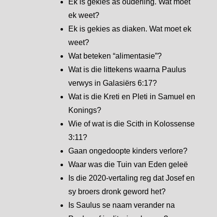
Ek is gekies as ouderling. Wat moet
ek weet?
Ek is gekies as diaken. Wat moet ek
weet?
Wat beteken “alimentasie”?
Wat is die littekens waarna Paulus
verwys in Galasiërs 6:17?
Wat is die Kreti en Pleti in Samuel en
Konings?
Wie of wat is die Scith in Kolossense
3:11?
Gaan ongedoopte kinders verlore?
Waar was die Tuin van Eden geleë
Is die 2020-vertaling reg dat Josef en
sy broers dronk geword het?
Is Saulus se naam verander na