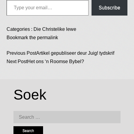
Subscribe
Categories :
Die Christelike lewe
Bookmark the
permalink
Post
Previous Post
Artikel gepubliseer deur Juig! tydskrif
Next Post
Het ons ‘n Roomse Bybel?
navigation
Soek
Search
for: