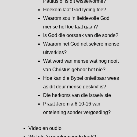
Paulus of is dit wisselvorme?
Hoekom laat God lyding toe?
Waarom sou ‘n liefdevolle God
mense hel toe laat gaan?
Is God die oorsaak van die sonde?
Waarom het God net sekere mense
uitverkies?
Wat word van mense wat nog nooit
van Christus gehoor het nie?
Hoe kan die Bybel onfeilbaar wees
as dit deur mense geskryf is?
Die herkoms van die Israelvisie
Praat Jeremia 6:10-16 van
onteiening sonder vergoeding?
Video en oudio
Wat glo ‘n gereformeerde kerk?