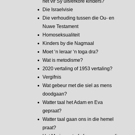
net vir Sy uitverkore kinders?
Die Israelvisie
Die verhouding tussen die Ou- en
Nuwe Testament
Homoseksualiteit
Kinders by die Nagmaal
Moet ‘n leraar ‘n toga dra?
Wat is metodisme?
2020 vertaling of 1953 vertaling?
Vergifnis
Wat gebeur met die siel as mens
doodgaan?
Watter taal het Adam en Eva
gepraat?
Watter taal gaan ons in die hemel
praat?