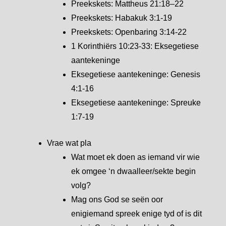
Preekskets: Mattheus 21:18–22
Preekskets: Habakuk 3:1-19
Preekskets: Openbaring 3:14-22
1 Korinthiërs 10:23-33: Eksegetiese
aantekeninge
Eksegetiese aantekeninge: Genesis
4:1-16
Eksegetiese aantekeninge: Spreuke
1:7-19
Vrae wat pla
Wat moet ek doen as iemand vir wie
ek omgee ‘n dwaalleer/sekte begin
volg?
Mag ons God se seën oor
enigiemand spreek enige tyd of is dit