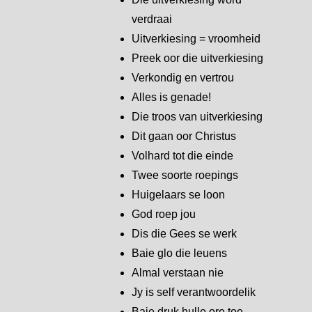
verdraai
Uitverkiesing = vroomheid
Preek oor die uitverkiesing
Verkondig en vertrou
Alles is genade!
Die troos van uitverkiesing
Dit gaan oor Christus
Volhard tot die einde
Twee soorte roepings
Huigelaars se loon
God roep jou
Dis die Gees se werk
Baie glo die leuens
Almal verstaan nie
Jy is self verantwoordelik
Baie druk hulle ore toe