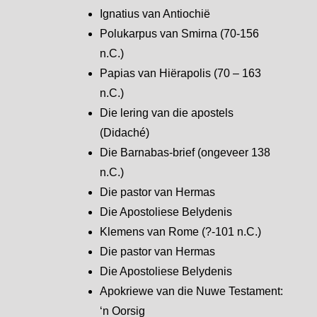
Ignatius van Antiochië
Polukarpus van Smirna (70-156
n.C.)
Papias van Hiërapolis (70 – 163
n.C.)
Die lering van die apostels
(Didaché)
Die Barnabas-brief (ongeveer 138
n.C.)
Die pastor van Hermas
Die Apostoliese Belydenis
Klemens van Rome (?-101 n.C.)
Die pastor van Hermas
Die Apostoliese Belydenis
Apokriewe van die Nuwe Testament:
‘n Oorsig