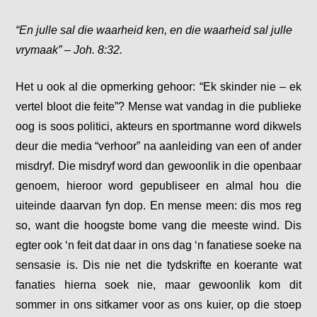
“En julle sal die waarheid ken, en die waarheid sal julle
vrymaak” – Joh. 8:32.
Het u ook al die opmerking gehoor: “Ek skinder nie – ek
vertel bloot die feite”? Mense wat vandag in die publieke
oog is soos politici, akteurs en sportmanne word dikwels
deur die media “verhoor” na aanleiding van een of ander
misdryf. Die misdryf word dan gewoonlik in die openbaar
genoem, hieroor word gepubliseer en almal hou die
uiteinde daarvan fyn dop. En mense meen: dis mos reg
so, want die hoogste bome vang die meeste wind. Dis
egter ook ‘n feit dat daar in ons dag ‘n fanatiese soeke na
sensasie is. Dis nie net die tydskrifte en koerante wat
fanaties hierna soek nie, maar gewoonlik kom dit
sommer in ons sitkamer voor as ons kuier, op die stoep