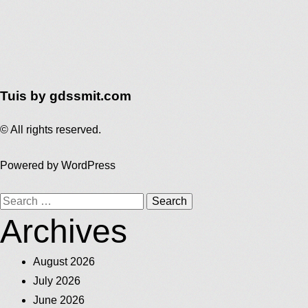
Tuis by gdssmit.com
© All rights reserved.
Powered by
WordPress
Search
Archives
for:
August 2026
July 2026
June 2026