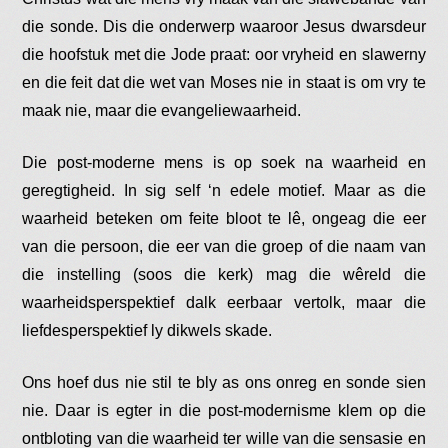
die sonde. Dis die onderwerp waaroor Jesus dwarsdeur
die hoofstuk met die Jode praat: oor vryheid en slawerny
en die feit dat die wet van Moses nie in staat is om vry te
maak nie, maar die evangeliewaarheid.
Die post-moderne mens is op soek na waarheid en
geregtigheid. In sig self ‘n edele motief. Maar as die
waarheid beteken om feite bloot te lê, ongeag die eer
van die persoon, die eer van die groep of die naam van
die instelling (soos die kerk) mag die wêreld die
waarheidsperspektief dalk eerbaar vertolk, maar die
liefdesperspektief ly dikwels skade.
Ons hoef dus nie stil te bly as ons onreg en sonde sien
nie. Daar is egter in die post-modernisme klem op die
ontbloting van die waarheid ter wille van die sensasie en