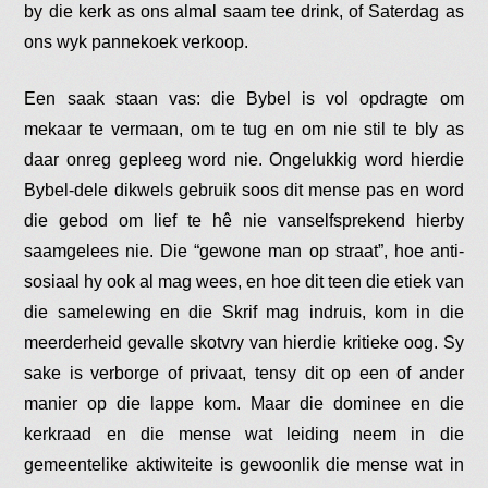
by die kerk as ons almal saam tee drink, of Saterdag as
ons wyk pannekoek verkoop.
Een saak staan vas: die Bybel is vol opdragte om
mekaar te vermaan, om te tug en om nie stil te bly as
daar onreg gepleeg word nie. Ongelukkig word hierdie
Bybel-dele dikwels gebruik soos dit mense pas en word
die gebod om lief te hê nie vanselfsprekend hierby
saamgelees nie. Die “gewone man op straat”, hoe anti-
sosiaal hy ook al mag wees, en hoe dit teen die etiek van
die samelewing en die Skrif mag indruis, kom in die
meerderheid gevalle skotvry van hierdie kritieke oog. Sy
sake is verborge of privaat, tensy dit op een of ander
manier op die lappe kom. Maar die dominee en die
kerkraad en die mense wat leiding neem in die
gemeentelike aktiwiteite is gewoonlik die mense wat in