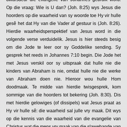
Op die vraag: Wie is U dan? (Joh. 8:25) wys Jesus die
hoorders op die waarheid van sy woorde toe Hy vir hulle
gesê het dat Hy van die Vader af gestuur is (Joh. 8:26).
Hierdie waarheidsperspektief van Jesus word in die
volgende verse verduidelik. Jesus is hier steeds besig
om die Jode te leer oor sy Goddelike sending. Sy
gesprek het reeds in Johannes 7:10 begin. Die Jode het
met Jesus verskil oor sy uitspraak dat hulle nie die
kinders van Abraham is nie, omdat hulle nie die werke
van Abraham doen nie. Hieroor wou hulle Hom
doodmaak. Te midde van hierdie twisgesprek, kom
sommige van die hoorders tot bekering (Joh. 8:30). Dis
met hierdie gelowiges (of dissipels) wat Jesus praat as
Hy vir hulle sê: die waarheid sal julle vry maak. Dit wys
op die kennis van die waarheid van die evangelie van
Christus wat die mens vry maak van die slawebande van