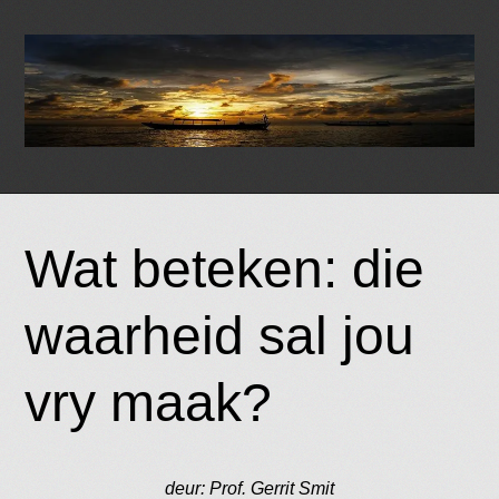
Skip
to
Wat beteken: die
content
waarheid sal jou
vry maak?
deur: Prof. Gerrit Smit