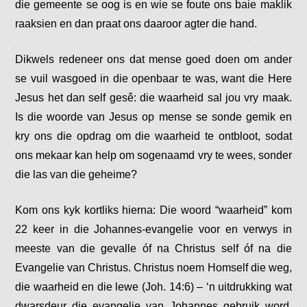
die gemeente se oog is en wie se foute ons baie maklik
raaksien en dan praat ons daaroor agter die hand.
Dikwels redeneer ons dat mense goed doen om ander
se vuil wasgoed in die openbaar te was, want die Here
Jesus het dan self gesê: die waarheid sal jou vry maak.
Is die woorde van Jesus op mense se sonde gemik en
kry ons die opdrag om die waarheid te ontbloot, sodat
ons mekaar kan help om sogenaamd vry te wees, sonder
die las van die geheime?
Kom ons kyk kortliks hierna: Die woord “waarheid” kom
22 keer in die Johannes-evangelie voor en verwys in
meeste van die gevalle óf na Christus self óf na die
Evangelie van Christus. Christus noem Homself die weg,
die waarheid en die lewe (Joh. 14:6) – ‘n uitdrukking wat
dwarsdeur die evangelie van Johannes gebruik word.