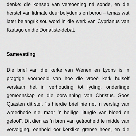
denke: die konsep van versoening ná sonde, en die
herstel van lidmate deur belydenis en berou – temas wat
later belangrik sou word in die werk van Cyprianus van
Kartago en die Donatiste-debat.
Samevatting
Die brief van die kerke van Wenen en Lyons is ’n
pragtige voorbeeld van hoe die vroeë kerk hulself
verstaan het in verhouding tot lyding, onderlinge
gemeenskap en die oorwinning van Christus. Soos
Quasten dit stel, “is hierdie brief nie net ‘n verslag van
wreedhede nie, maar ’n heilige liturgie van bloed en
geloof”​. Dit dien as ’n bron van getrouheid te midde van
vervolging, eenheid oor kerklike grense heen, en die