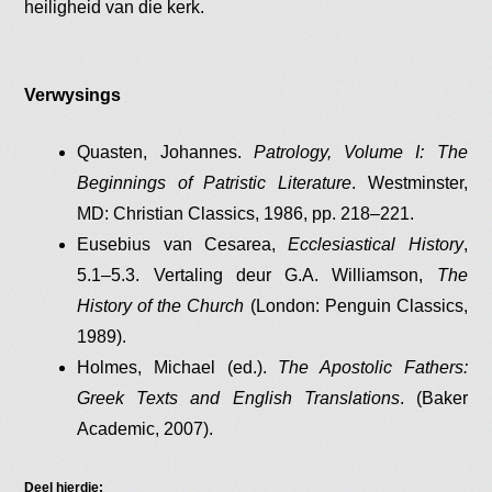
heiligheid van die kerk.
Verwysings
Quasten, Johannes.
Patrology, Volume I: The
Beginnings of Patristic Literature
. Westminster,
MD: Christian Classics, 1986, pp. 218–221.
Eusebius van Cesarea,
Ecclesiastical History
,
5.1–5.3. Vertaling deur G.A. Williamson,
The
History of the Church
(London: Penguin Classics,
1989).
Holmes, Michael (ed.).
The Apostolic Fathers:
Greek Texts and English Translations
. (Baker
Academic, 2007).
Deel hierdie: