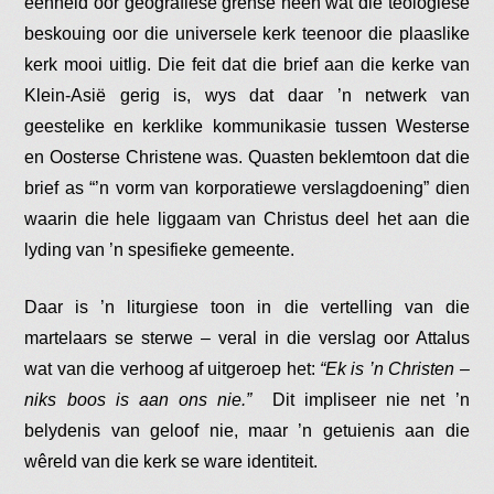
eenheid oor geografiese grense heen wat die teologiese
beskouing oor die universele kerk teenoor die plaaslike
kerk mooi uitlig. Die feit dat die brief aan die kerke van
Klein-Asië gerig is, wys dat daar ’n netwerk van
geestelike en kerklike kommunikasie tussen Westerse
en Oosterse Christene was. Quasten beklemtoon dat die
brief as “’n vorm van korporatiewe verslagdoening” dien
waarin die hele liggaam van Christus deel het aan die
lyding van ’n spesifieke gemeente​.
Daar is ’n liturgiese toon in die vertelling van die
martelaars se sterwe – veral in die verslag oor Attalus
wat van die verhoog af uitgeroep het:
“Ek is ’n Christen –
niks boos is aan ons nie.”
Dit impliseer nie net ’n
belydenis van geloof nie, maar ’n getuienis aan die
wêreld van die kerk se ware identiteit.