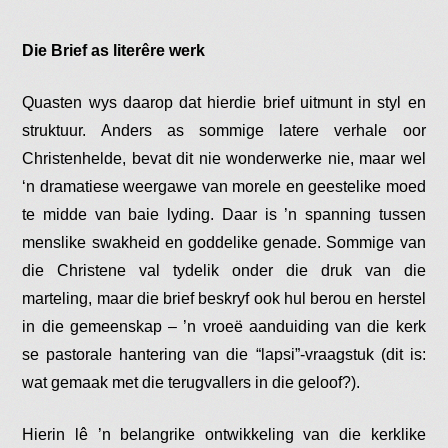
Die Brief as literêre werk
Quasten wys daarop dat hierdie brief uitmunt in styl en
struktuur. Anders as sommige latere verhale oor
Christenhelde, bevat dit nie wonderwerke nie, maar wel
‘n dramatiese weergawe van morele en geestelike moed
te midde van baie lyding. Daar is ’n spanning tussen
menslike swakheid en goddelike genade. Sommige van
die Christene val tydelik onder die druk van die
marteling, maar die brief beskryf ook hul berou en herstel
in die gemeenskap – ’n vroeë aanduiding van die kerk
se pastorale hantering van die “lapsi”-vraagstuk (dit is:
wat gemaak met die terugvallers in die geloof?).
Hierin lê ’n belangrike ontwikkeling van die kerklike