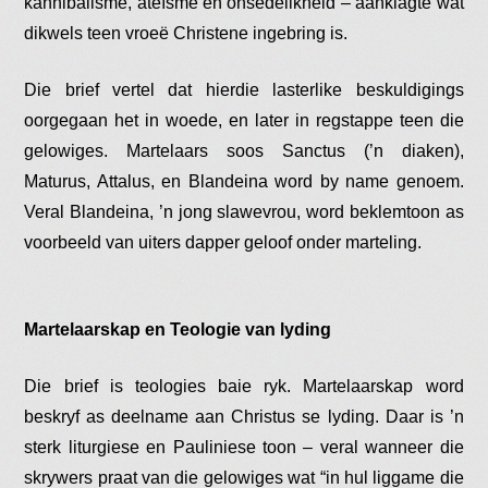
kannibalisme, ateïsme en onsedelikheid – aanklagte wat
dikwels teen vroeë Christene ingebring is.
Die brief vertel dat hierdie lasterlike beskuldigings
oorgegaan het in woede, en later in regstappe teen die
gelowiges. Martelaars soos Sanctus (’n diaken),
Maturus, Attalus, en Blandeina word by name genoem.
Veral Blandeina, ’n jong slawevrou, word beklemtoon as
voorbeeld van uiters dapper geloof onder marteling​.
Martelaarskap en Teologie van lyding
Die brief is teologies baie ryk. Martelaarskap word
beskryf as deelname aan Christus se lyding. Daar is ’n
sterk liturgiese en Pauliniese toon – veral wanneer die
skrywers praat van die gelowiges wat “in hul liggame die