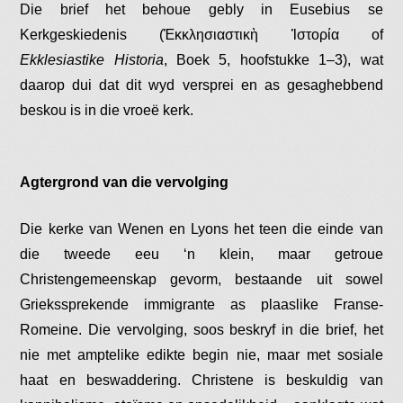
Die brief het behoue gebly in Eusebius se
Kerkgeskiedenis (Ἐκκλησιαστικὴ Ἱστορία of
Ekklesiastike Historia
, Boek 5, hoofstukke 1–3), wat
daarop dui dat dit wyd versprei en as gesaghebbend
beskou is in die vroeë kerk.
Agtergrond van die vervolging
Die kerke van Wenen en Lyons het teen die einde van
die tweede eeu ‘n klein, maar getroue
Christengemeenskap gevorm, bestaande uit sowel
Griekssprekende immigrante as plaaslike Franse-
Romeine. Die vervolging, soos beskryf in die brief, het
nie met amptelike edikte begin nie, maar met sosiale
haat en beswaddering. Christene is beskuldig van