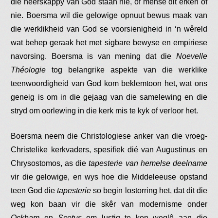
die heerskappy van God staan nie, of mense dit erken of
nie. Boersma wil die gelowige opnuut bewus maak van
die werklikheid van God se voorsienigheid in ‘n wêreld
wat behep geraak het met sigbare bewyse en empiriese
navorsing. Boersma is van mening dat die
Noevelle
Théologie
tog belangrike aspekte van die werklike
teenwoordigheid van God kom beklemtoon het, wat ons
geneig is om in die gejaag van die samelewing en die
stryd om oorlewing in die kerk mis te kyk of verloor het.
Boersma neem die Christologiese anker van die vroeg-
Christelike kerkvaders, spesifiek dié van Augustinus en
Chrysostomos, as die
tapesterie van hemelse deelname
vir die gelowige, en wys hoe die Middeleeuse opstand
teen God die
tapesterie
so begin lostorring het, dat dit die
weg kon baan vir die skêr van modernisme onder
Ockham
en
Scotus
om lustig te kon weglê aan die