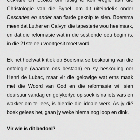
Christologie van die Bybel, om dit uiteindelik onder
Descartes en ander
aan flarde geknip te sien. Boersma
meen dat Luther en Calvyn die tapesterie wou heelmaak,
en dat die reformasie wat in die sestiende eeu begin is,
in die 21ste eeu voortgesit moet word.
Ek het heelwat kritiek op Boersma se beskouing van die
ontologie (waarom ons bestaan) en sy beskouing oor
Henri de Lubac, maar vir die gelowige wat erns maak
met die Woord van God en die reformasie wil sien
deursuur vandag en gelykertyd op soek is na iets vars en
wakker om te lees, is hierdie die ideale werk. As jy dié
boek gelees het, gaan jy weke hierna nog loop en dink.
Vir wie is dit bedoel?