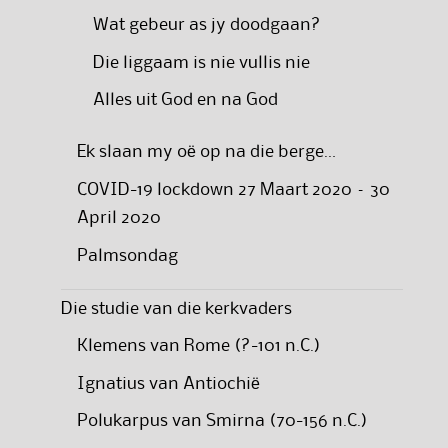
Wat gebeur as jy doodgaan?
Die liggaam is nie vullis nie
Alles uit God en na God
Ek slaan my oë op na die berge…
COVID-19 lockdown 27 Maart 2020 – 30
April 2020
Palmsondag
Die studie van die kerkvaders
Klemens van Rome (?-101 n.C.)
Ignatius van Antiochië
Polukarpus van Smirna (70-156 n.C.)