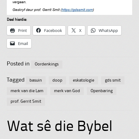
Deel hierdie:
Print
Facebook
X
WhatsApp
Email
Posted in
Oordenkings
Tagged
basuin
doop
eskatologie
gds smit
merk van die Lam
merk van God
Openbaring
prof. Gerrit Smit
Wat sê die Bybel