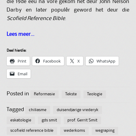
die 19de eeu na vore gekom het deur John Nelson
Darby en later populêr geword het deur die
Scofield Reference Bible
.
Lees meer…
Deel hierdie:
Print
Facebook
X
WhatsApp
Email
Posted in
Reformasie
Tekste
Teologie
Tagged
chiliasme
duisendjarige vrederyk
eskatologie
gds smit
prof. Gerrit Smit
scofield reference bible
wederkoms
wegraping