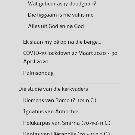
Wat gebeur as jy doodgaan?
Die liggaam is nie vullis nie
Alles uit God en na God
Ek slaan my oë op na die berge…
COVID-19 lockdown 27 Maart 2020 – 30
April 2020
Palmsondag
Die studie van die kerkvaders
Klemens van Rome (?-101 n.C.)
Ignatius van Antiochië
Polukarpus van Smirna (70-156 n.C.)
Papias van Hiërapolis (70 – 163 n.C.)