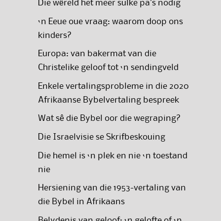
Die wêreld het meer sulke pa’s nodig
‘n Eeue oue vraag: waarom doop ons
kinders?
Europa: van bakermat van die
Christelike geloof tot ‘n sendingveld
Enkele vertalingsprobleme in die 2020
Afrikaanse Bybelvertaling bespreek
Wat sê die Bybel oor die wegraping?
Die Israelvisie se Skrifbeskouing
Die hemel is ‘n plek en nie ‘n toestand
nie
Hersiening van die 1953-vertaling van
die Bybel in Afrikaans
Belydenis van geloof: ‘n gelofte of ‘n