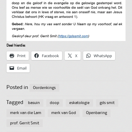
Deel hierdie:
Print
Facebook
X
WhatsApp
Email
Posted in
Oordenkings
Tagged
basuin
doop
eskatologie
gds smit
merk van die Lam
merk van God
Openbaring
prof. Gerrit Smit