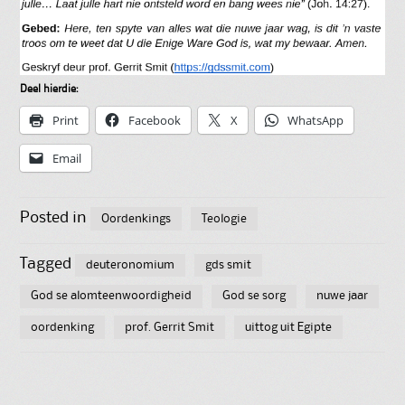
Deel hierdie:
Print
Facebook
X
WhatsApp
Email
Posted in
Oordenkings
Teologie
Tagged
deuteronomium
gds smit
God se alomteenwoordigheid
God se sorg
nuwe jaar
oordenking
prof. Gerrit Smit
uittog uit Egipte