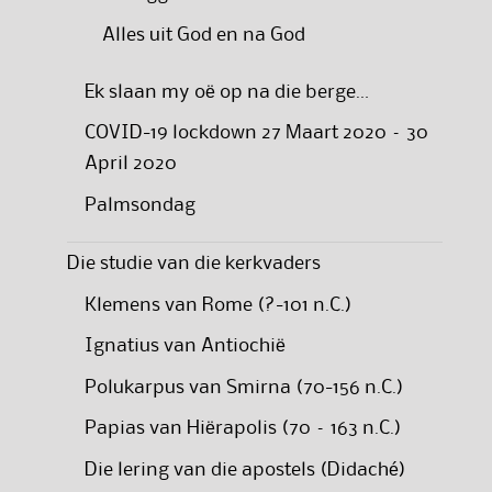
Alles uit God en na God
Ek slaan my oë op na die berge…
COVID-19 lockdown 27 Maart 2020 – 30
April 2020
Palmsondag
Die studie van die kerkvaders
Klemens van Rome (?-101 n.C.)
Ignatius van Antiochië
Polukarpus van Smirna (70-156 n.C.)
Papias van Hiërapolis (70 – 163 n.C.)
Die lering van die apostels (Didaché)