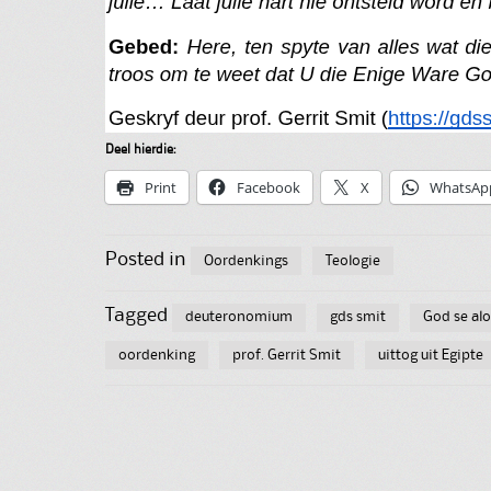
Deel hierdie:
Print
Facebook
X
WhatsAp
Posted in
Oordenkings
Teologie
Tagged
deuteronomium
gds smit
God se al
oordenking
prof. Gerrit Smit
uittog uit Egipte