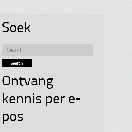
Soek
Search
for:
Ontvang
kennis per e-
pos