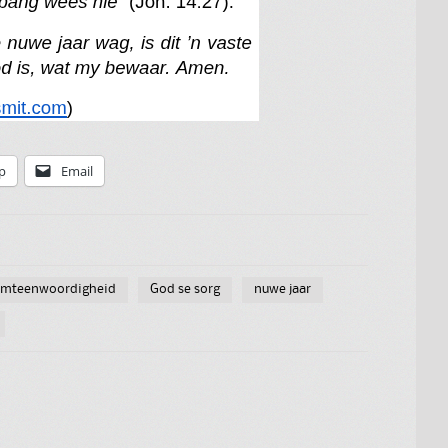
p
Email
omteenwoordigheid
God se sorg
nuwe jaar