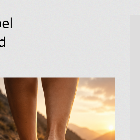
bel
d