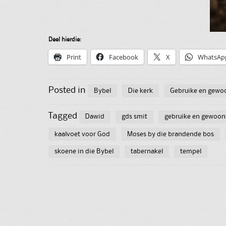
Deel hierdie:
Print
Facebook
X
WhatsAp
Posted in
Bybel
Die kerk
Gebruike en gewo
Tagged
Dawid
gds smit
gebruike en gewoon
kaalvoet voor God
Moses by die brandende bos
skoene in die Bybel
tabernakel
tempel