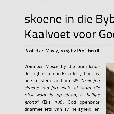
skoene in die By
Kaalvoet voor Go
Posted on
May 7, 2026
by
Prof. Gerrit
Wanneer Moses by die brandende
doringbos kom in Eksodus 3, hoor hy
hoe ‘n stem vir hom sê:
“Trek jou
skoene van jou voete af, want die
plek waar jy op staan, is heilige
grond”
(Eks. 3:5). God openbaar
daarmee iets van sy heiligheid, en