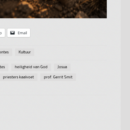
p
Email
ontes
Kultuur
tes
heiligheid van God
Josua
priesters kaalvoet
prof. Gerrit Smit