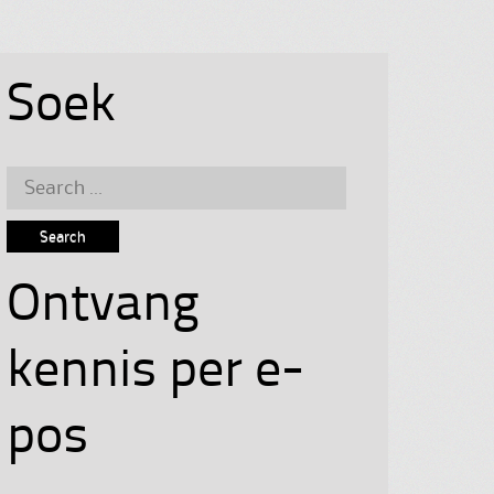
Soek
Search
for:
Ontvang
kennis per e-
pos