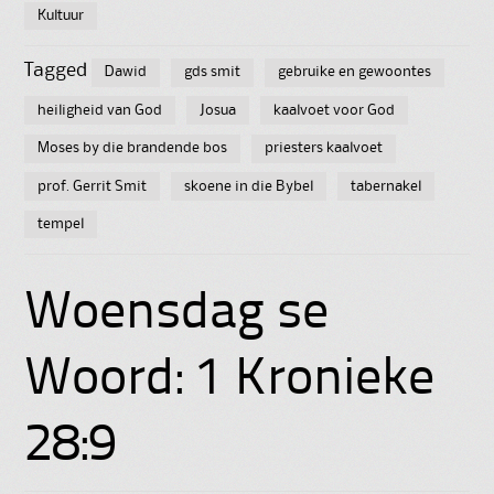
Kultuur
Tagged
Dawid
gds smit
gebruike en gewoontes
heiligheid van God
Josua
kaalvoet voor God
Moses by die brandende bos
priesters kaalvoet
prof. Gerrit Smit
skoene in die Bybel
tabernakel
tempel
Woensdag se
Woord: 1 Kronieke
28:9