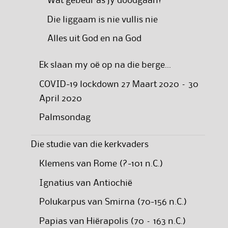
Wat gebeur as jy doodgaan?
Die liggaam is nie vullis nie
Alles uit God en na God
Ek slaan my oë op na die berge…
COVID-19 lockdown 27 Maart 2020 – 30
April 2020
Palmsondag
Die studie van die kerkvaders
Klemens van Rome (?-101 n.C.)
Ignatius van Antiochië
Polukarpus van Smirna (70-156 n.C.)
Papias van Hiërapolis (70 – 163 n.C.)