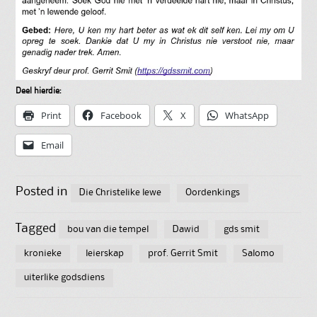
Deel hierdie:
Print
Facebook
X
WhatsApp
Email
Posted in
Die Christelike lewe
Oordenkings
Tagged
bou van die tempel
Dawid
gds smit
kronieke
leierskap
prof. Gerrit Smit
Salomo
uiterlike godsdiens