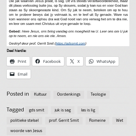
Deel hierdie:
Print
Facebook
X
WhatsApp
Email
Posted in
Kultuur
Oordenkings
Teologie
Tagged
gds smit
juk is sag
las is lig
politieke stelsel
prof. Gerrit Smit
Romeine
Wet
woorde van Jesus