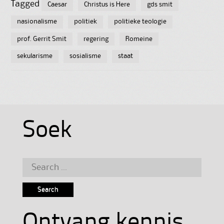
Tagged
Caesar
Christus is Here
gds smit
nasionalisme
politiek
politieke teologie
prof. Gerrit Smit
regering
Romeine
sekularisme
sosialisme
staat
Soek
Search
for:
Ontvang kennis