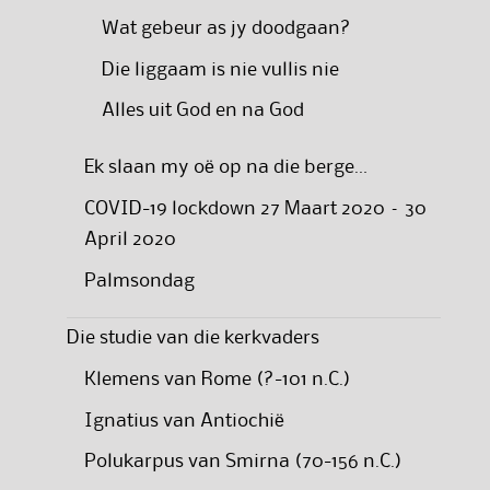
Wat gebeur as jy doodgaan?
Die liggaam is nie vullis nie
Alles uit God en na God
Ek slaan my oë op na die berge…
COVID-19 lockdown 27 Maart 2020 – 30
April 2020
Palmsondag
Die studie van die kerkvaders
Klemens van Rome (?-101 n.C.)
Ignatius van Antiochië
Polukarpus van Smirna (70-156 n.C.)