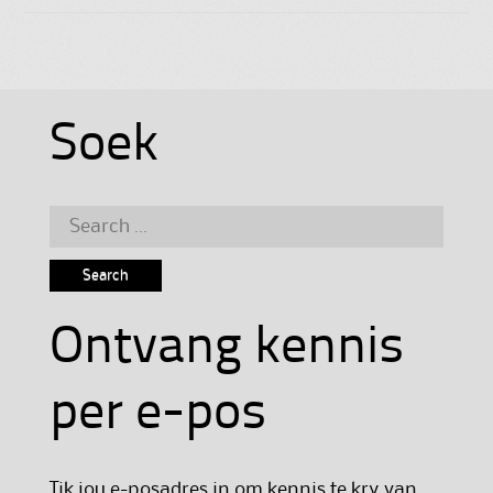
Soek
Search
for:
Ontvang kennis
per e-pos
Tik jou e-posadres in om kennis te kry van