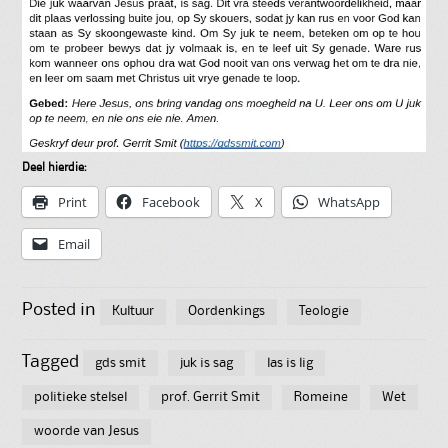
Deel hierdie:
Print
Facebook
X
WhatsApp
Email
Posted in
Kultuur
Oordenkings
Teologie
Tagged
gds smit
juk is sag
las is lig
politieke stelsel
prof. Gerrit Smit
Romeine
Wet
woorde van Jesus