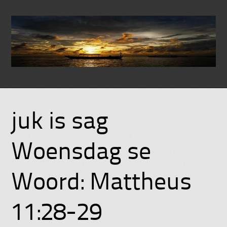
Skip
to
juk is sag
content
Woensdag se
Woord: Mattheus
11:28-29