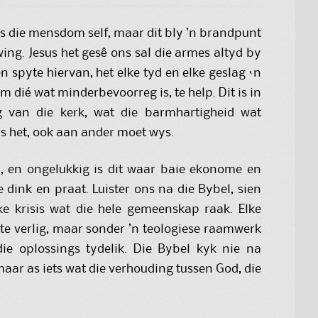
s die mensdom self, maar dit bly ’n brandpunt
ing. Jesus het gesê ons sal die armes altyd by
en spyte hiervan, het elke tyd en elke geslag ‘n
 dié wat minderbevoorreg is, te help. Dit is in
g van die kerk, wat die barmhartigheid wat
s het, ook aan ander moet wys.
 en ongelukkig is dit waar baie ekonome en
dink en praat. Luister ons na die Bybel, sien
e krisis wat die hele gemeenskap raak. Elke
e verlig, maar sonder ’n teologiese raamwerk
ie oplossings tydelik. Die Bybel kyk nie na
maar as iets wat die verhouding tussen God, die