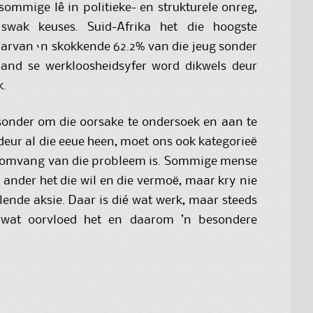
ommige lê in politieke- en strukturele onreg,
swak keuses. Suid-Afrika het die hoogste
aarvan ‘n skokkende 62.2% van die jeug sonder
 land se werkloosheidsyfer word dikwels deur
k.
 sonder om die oorsake te ondersoek en aan te
 deur al die eeue heen, moet ons ook kategorieë
e omvang van die probleem is. Sommige mense
 ander het die wil en die vermoë, maar kry nie
lende aksie. Daar is dié wat werk, maar steeds
 wat oorvloed het en daarom ’n besondere