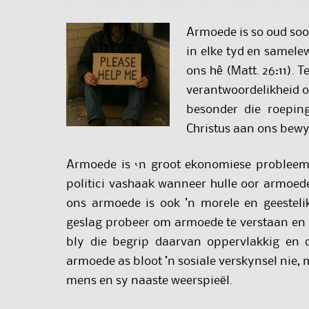
Armoede is so oud soo
in elke tyd en samelew
ons hê (Matt. 26:11). T
verantwoordelikheid om
besonder die roepin
Christus aan ons bewy
Armoede is ‘n groot ekonomiese probleem,
politici vashaak wanneer hulle oor armoede 
ons armoede is ook ’n morele en geestelik
geslag probeer om armoede te verstaan en t
bly die begrip daarvan oppervlakkig en d
armoede as bloot ’n sosiale verskynsel nie, 
mens en sy naaste weerspieël.