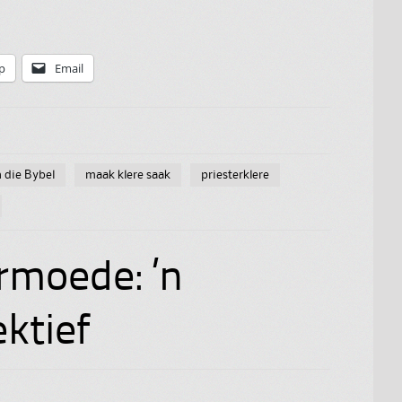
p
Email
n die Bybel
maak klere saak
priesterklere
rmoede: ’n
ktief