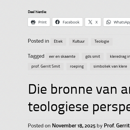
Deel hierdie:
Print
Facebook
X
WhatsAp
Posted in
Etiek
Kultuur
Teologie
Tagged
eer en skaamte
gds smit
kleredrag i
prof. Gerrit Smit
roeping
simboliek van klere
Die bronne van a
teologiese perspe
Posted on
November 18, 2025
by
Prof. Gerrit