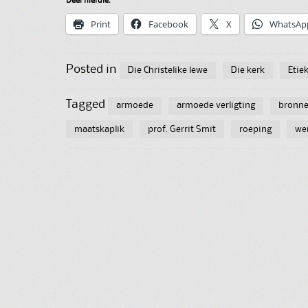
Deel hierdie:
Print
Facebook
X
WhatsAp
Posted in
Die Christelike lewe
Die kerk
Etie
Tagged
armoede
armoede verligting
bronne
maatskaplik
prof. Gerrit Smit
roeping
we