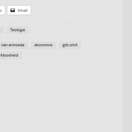
p
Email
k
Teologie
 van armoede
ekonomie
gds smit
rkloosheid