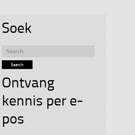
Soek
Search
for:
Ontvang
kennis per e-
pos