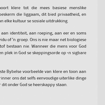
oort klere tot die mees basiese menslike
beskerm die liggaam, dit bied privaatheid, en
n elke kultuur se sosiale uitdrukking.
 aan identiteit, aan roeping, aan eer en soms
vidu of ’n groep. Ons is nie maar net biologiese
rstof bestaan nie. Wanneer die mens voor God
en plek in God se skeppingsorde op ‘n sigbare
ikste Bybelse voorbeelde van klere en toon aan
rinner ons dat selfs eenvoudige uiterlike dinge
r dit onder God se heerskappy staan.