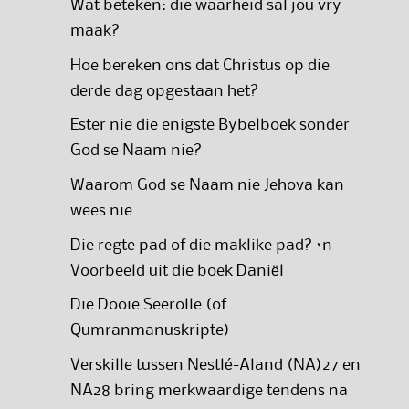
Wat beteken: die waarheid sal jou vry
maak?
Hoe bereken ons dat Christus op die
derde dag opgestaan het?
Ester nie die enigste Bybelboek sonder
God se Naam nie?
Waarom God se Naam nie Jehova kan
wees nie
Die regte pad of die maklike pad? ‘n
Voorbeeld uit die boek Daniël
Die Dooie Seerolle (of
Qumranmanuskripte)
Verskille tussen Nestlé-Aland (NA)27 en
NA28 bring merkwaardige tendens na