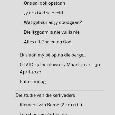
Ons sal ook opstaan
Jy dra God se beeld
Wat gebeur as jy doodgaan?
Die liggaam is nie vullis nie
Alles uit God en na God
Ek slaan my oë op na die berge…
COVID-19 lockdown 27 Maart 2020 – 30
April 2020
Palmsondag
Die studie van die kerkvaders
Klemens van Rome (?-101 n.C.)
Ignatius van Antiochië