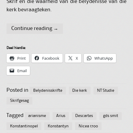
Skrif en die waarheid van die belydenisse van die
kerk bevraagteken.
Continue reading
→
Deel hierdie:
Print
Facebook
X
WhatsApp
Email
Posted in
Belydenisskrifte
Die kerk
NT Studie
Skrifgesag
Tagged
arianisme
Arius
Descartes
gds smit
Konstantinopel
Konstantyn
Nicea 1700