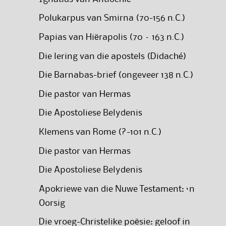
Polukarpus van Smirna (70-156 n.C.)
Papias van Hiërapolis (70 – 163 n.C.)
Die lering van die apostels (Didaché)
Die Barnabas-brief (ongeveer 138 n.C.)
Die pastor van Hermas
Die Apostoliese Belydenis
Klemens van Rome (?-101 n.C.)
Die pastor van Hermas
Die Apostoliese Belydenis
Apokriewe van die Nuwe Testament: ‘n
Oorsig
Die vroeg-Christelike poësie: geloof in