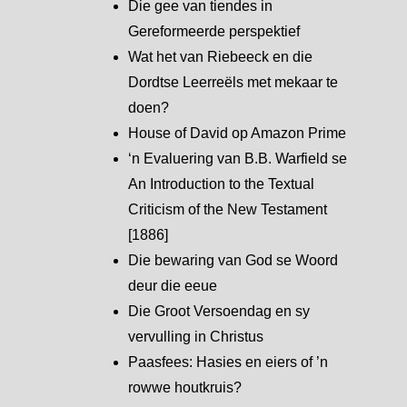
Die gee van tiendes in
Gereformeerde perspektief
Wat het van Riebeeck en die
Dordtse Leerreëls met mekaar te
doen?
House of David op Amazon Prime
‘n Evaluering van B.B. Warfield se
An Introduction to the Textual
Criticism of the New Testament
[1886]
Die bewaring van God se Woord
deur die eeue
Die Groot Versoendag en sy
vervulling in Christus
Paasfees: Hasies en eiers of ’n
rowwe houtkruis?