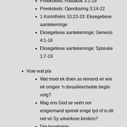
Preekskets: Habakuk 3:1-19
Preekskets: Openbaring 3:14-22
1 Korinthiërs 10:23-33: Eksegetiese
aantekeninge
Eksegetiese aantekeninge: Genesis
4:1-16
Eksegetiese aantekeninge: Spreuke
1:7-19
Vrae wat pla
Wat moet ek doen as iemand vir wie
ek omgee ‘n dwaalleer/sekte begin
volg?
Mag ons God se seën oor
enigiemand spreek enige tyd of is dit
net vir Sy uitverkore kinders?
Die Israelvisie