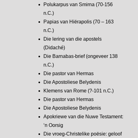
Polukarpus van Smirna (70-156
n.C.)
Papias van Hiërapolis (70 – 163
n.C.)
Die lering van die apostels
(Didaché)
Die Barnabas-brief (ongeveer 138
n.C.)
Die pastor van Hermas
Die Apostoliese Belydenis
Klemens van Rome (?-101 n.C.)
Die pastor van Hermas
Die Apostoliese Belydenis
Apokriewe van die Nuwe Testament:
‘n Oorsig
Die vroeg-Christelike poësie: geloof