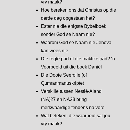
vry maak?
Hoe bereken ons dat Christus op die
derde dag opgestaan het?
Ester nie die enigste Bybelboek
sonder God se Naam nie?
Waarom God se Naam nie Jehova
kan wees nie
Die regte pad of die maklike pad? ‘n
Voorbeeld uit die boek Daniël
Die Dooie Seerolle (of
Qumranmanuskripte)
Verskille tussen Nestlé-Aland
(NA)27 en NA28 bring
merkwaardige tendens na vore
Wat beteken: die waarheid sal jou
vry maak?