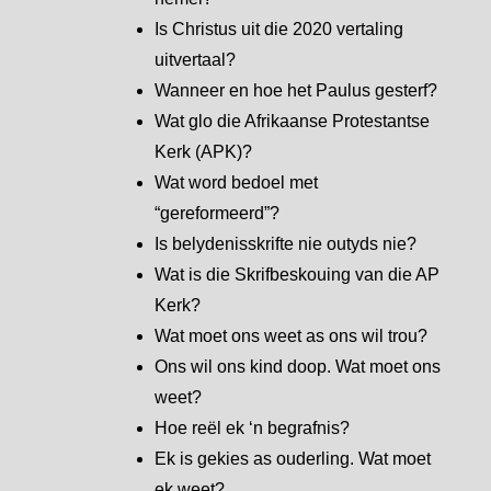
Is Christus uit die 2020 vertaling
uitvertaal?
Wanneer en hoe het Paulus gesterf?
Wat glo die Afrikaanse Protestantse
Kerk (APK)?
Wat word bedoel met
“gereformeerd”?
Is belydenisskrifte nie outyds nie?
Wat is die Skrifbeskouing van die AP
Kerk?
Wat moet ons weet as ons wil trou?
Ons wil ons kind doop. Wat moet ons
weet?
Hoe reël ek ‘n begrafnis?
Ek is gekies as ouderling. Wat moet
ek weet?