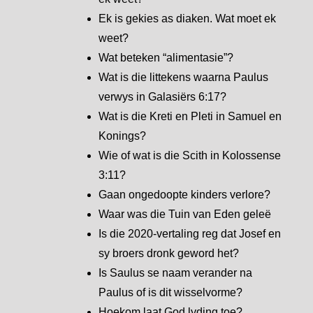
Ek is gekies as diaken. Wat moet ek
weet?
Wat beteken “alimentasie”?
Wat is die littekens waarna Paulus
verwys in Galasiërs 6:17?
Wat is die Kreti en Pleti in Samuel en
Konings?
Wie of wat is die Scith in Kolossense
3:11?
Gaan ongedoopte kinders verlore?
Waar was die Tuin van Eden geleë
Is die 2020-vertaling reg dat Josef en
sy broers dronk geword het?
Is Saulus se naam verander na
Paulus of is dit wisselvorme?
Hoekom laat God lyding toe?