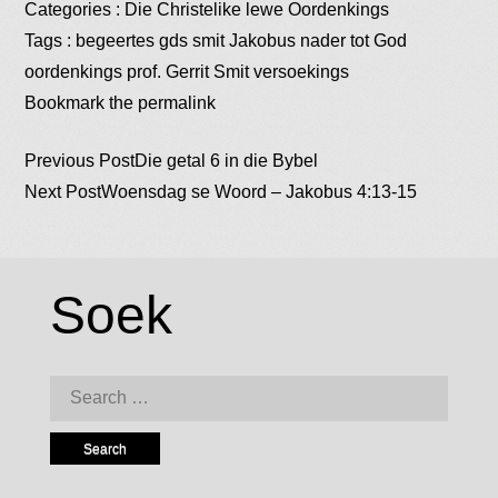
Categories :
Die Christelike lewe
Oordenkings
Tags :
begeertes
gds smit
Jakobus
nader tot God
oordenkings
prof. Gerrit Smit
versoekings
Bookmark the
permalink
Post
Previous Post
Die getal 6 in die Bybel
Next Post
Woensdag se Woord – Jakobus 4:13-15
navigation
Soek
Search
for: