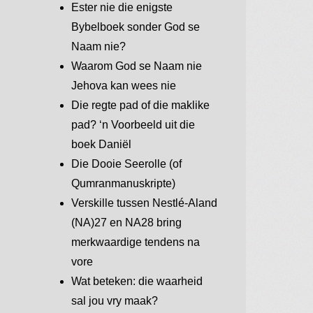
Ester nie die enigste
Bybelboek sonder God se
Naam nie?
Waarom God se Naam nie
Jehova kan wees nie
Die regte pad of die maklike
pad? ‘n Voorbeeld uit die
boek Daniël
Die Dooie Seerolle (of
Qumranmanuskripte)
Verskille tussen Nestlé-Aland
(NA)27 en NA28 bring
merkwaardige tendens na
vore
Wat beteken: die waarheid
sal jou vry maak?