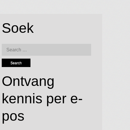
Soek
Search
for:
Ontvang
kennis per e-
pos