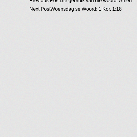
Post
Previous Post
Die gebruik van die woord ‘Amen’
Next Post
Woensdag se Woord: 1 Kor. 1:18
navigation