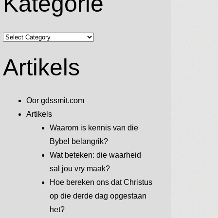
Kategorie
Kategorie
Artikels
Oor gdssmit.com
Artikels
Waarom is kennis van die
Bybel belangrik?
Wat beteken: die waarheid
sal jou vry maak?
Hoe bereken ons dat Christus
op die derde dag opgestaan
het?