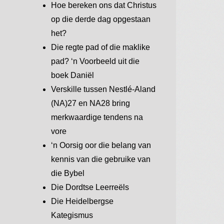
Hoe bereken ons dat Christus
op die derde dag opgestaan
het?
Die regte pad of die maklike
pad? ‘n Voorbeeld uit die
boek Daniël
Verskille tussen Nestlé-Aland
(NA)27 en NA28 bring
merkwaardige tendens na
vore
‘n Oorsig oor die belang van
kennis van die gebruike van
die Bybel
Die Dordtse Leerreëls
Die Heidelbergse
Kategismus