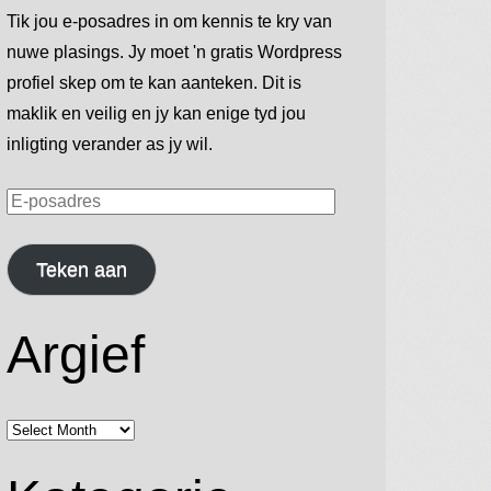
Tik jou e-posadres in om kennis te kry van
nuwe plasings. Jy moet 'n gratis Wordpress
profiel skep om te kan aanteken. Dit is
maklik en veilig en jy kan enige tyd jou
inligting verander as jy wil.
E-
posadres
Teken aan
Argief
Argief