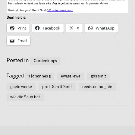
Deel hierdie:
Print
Facebook
X
WhatsApp
Email
Posted in
Oordenkings
Tagged
1 Johannes 5
ewige lewe
gds smit
goeie werke
prof. Gerrit Smit
reeds en nog nie
wie die Seun het