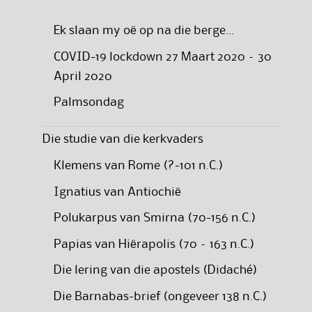
Ek slaan my oë op na die berge…
COVID-19 lockdown 27 Maart 2020 – 30
April 2020
Palmsondag
Die studie van die kerkvaders
Klemens van Rome (?-101 n.C.)
Ignatius van Antiochië
Polukarpus van Smirna (70-156 n.C.)
Papias van Hiërapolis (70 – 163 n.C.)
Die lering van die apostels (Didaché)
Die Barnabas-brief (ongeveer 138 n.C.)