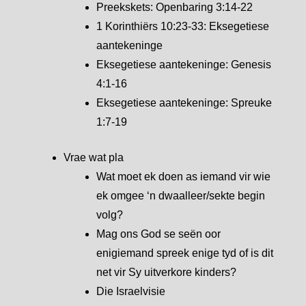
Preekskets: Openbaring 3:14-22
1 Korinthiërs 10:23-33: Eksegetiese
aantekeninge
Eksegetiese aantekeninge: Genesis
4:1-16
Eksegetiese aantekeninge: Spreuke
1:7-19
Vrae wat pla
Wat moet ek doen as iemand vir wie
ek omgee ‘n dwaalleer/sekte begin
volg?
Mag ons God se seën oor
enigiemand spreek enige tyd of is dit
net vir Sy uitverkore kinders?
Die Israelvisie