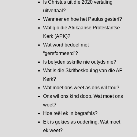
Is Christus uit die 2020 vertaling
uitvertaal?
Wanneer en hoe het Paulus gesterf?
Wat glo die Afrikaanse Protestantse
Kerk (APK)?
Wat word bedoel met
“gereformeerd”?
Is belydenisskrifte nie outyds nie?
Wat is die Skrifbeskouing van die AP
Kerk?
Wat moet ons weet as ons wil trou?
Ons wil ons kind doop. Wat moet ons
weet?
Hoe reël ek ‘n begrafnis?
Ek is gekies as ouderling. Wat moet
ek weet?