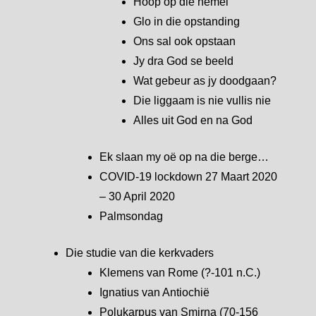
Hoop op die hemel
Glo in die opstanding
Ons sal ook opstaan
Jy dra God se beeld
Wat gebeur as jy doodgaan?
Die liggaam is nie vullis nie
Alles uit God en na God
Ek slaan my oë op na die berge…
COVID-19 lockdown 27 Maart 2020
– 30 April 2020
Palmsondag
Die studie van die kerkvaders
Klemens van Rome (?-101 n.C.)
Ignatius van Antiochië
Polukarpus van Smirna (70-156