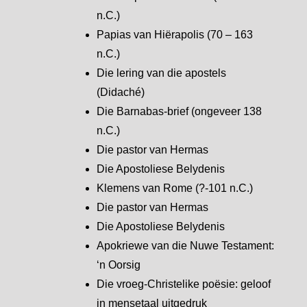
n.C.)
Papias van Hiërapolis (70 – 163
n.C.)
Die lering van die apostels
(Didaché)
Die Barnabas-brief (ongeveer 138
n.C.)
Die pastor van Hermas
Die Apostoliese Belydenis
Klemens van Rome (?-101 n.C.)
Die pastor van Hermas
Die Apostoliese Belydenis
Apokriewe van die Nuwe Testament:
‘n Oorsig
Die vroeg-Christelike poësie: geloof
in mensetaal uitgedruk