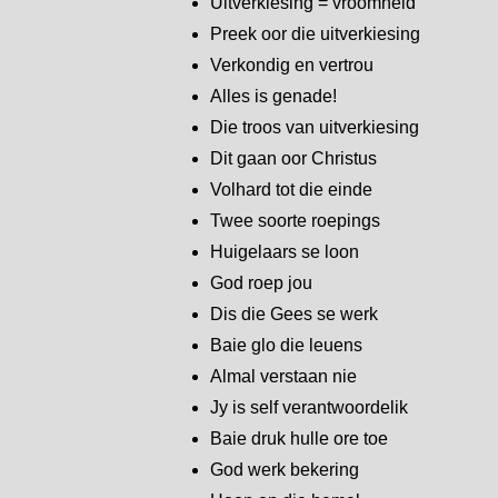
Uitverkiesing = vroomheid
Preek oor die uitverkiesing
Verkondig en vertrou
Alles is genade!
Die troos van uitverkiesing
Dit gaan oor Christus
Volhard tot die einde
Twee soorte roepings
Huigelaars se loon
God roep jou
Dis die Gees se werk
Baie glo die leuens
Almal verstaan nie
Jy is self verantwoordelik
Baie druk hulle ore toe
God werk bekering