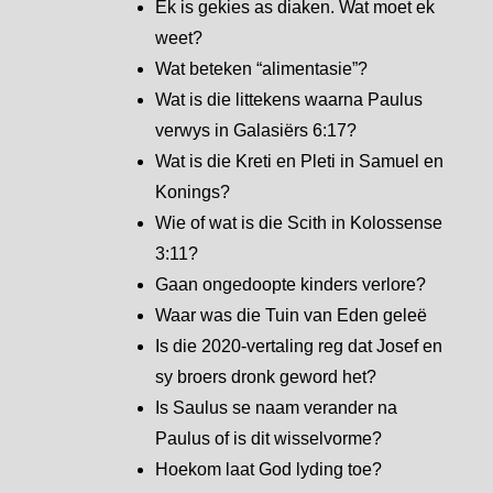
Ek is gekies as diaken. Wat moet ek
weet?
Wat beteken “alimentasie”?
Wat is die littekens waarna Paulus
verwys in Galasiërs 6:17?
Wat is die Kreti en Pleti in Samuel en
Konings?
Wie of wat is die Scith in Kolossense
3:11?
Gaan ongedoopte kinders verlore?
Waar was die Tuin van Eden geleë
Is die 2020-vertaling reg dat Josef en
sy broers dronk geword het?
Is Saulus se naam verander na
Paulus of is dit wisselvorme?
Hoekom laat God lyding toe?