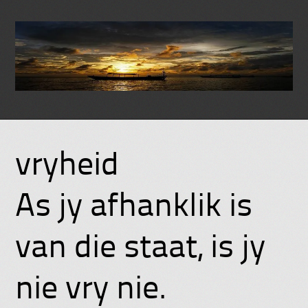
Skip
to
vryheid
content
As jy afhanklik is
van die staat, is jy
nie vry nie.