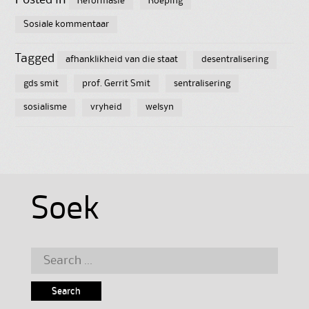
Reformasie
Roeping
Sosiale kommentaar
Tagged
afhanklikheid van die staat
desentralisering
gds smit
prof. Gerrit Smit
sentralisering
sosialisme
vryheid
welsyn
Soek
Search
for: