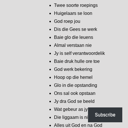
Twee soorte roepings
Huigelaars se loon
God roep jou
Dis die Gees se werk
Baie glo die leuens
Almal verstaan nie
Jy is self verantwoordelik
Baie druk hulle ore toe
God werk bekering
Hoop op die hemel
Glo in die opstanding
Ons sal ook opstaan
Jy dra God se beeld
Wat gebeur as jy doodgaan?
Subscribe
Die liggaam is nie vullis nie
Alles uit God en na God