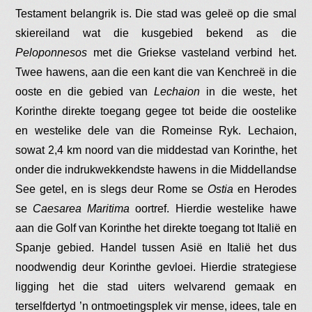
Testament belangrik is. Die stad was geleë op die smal
skiereiland wat die kusgebied bekend as die
Peloponnesos
met die Griekse vasteland verbind het.
Twee hawens, aan die een kant die van Kenchreë in die
ooste en die gebied van
Lechaion
in die weste, het
Korinthe direkte toegang gegee tot beide die oostelike
en westelike dele van die Romeinse Ryk. Lechaion,
sowat 2,4 km noord van die middestad van Korinthe, het
onder die indrukwekkendste hawens in die Middellandse
See getel, en is slegs deur Rome se
Ostia
en Herodes
se
Caesarea Maritima
oortref. Hierdie westelike hawe
aan die Golf van Korinthe het direkte toegang tot Italië en
Spanje gebied. Handel tussen Asië en Italië het dus
noodwendig deur Korinthe gevloei. Hierdie strategiese
ligging het die stad uiters welvarend gemaak en
terselfdertyd ’n ontmoetingsplek vir mense, idees, tale en