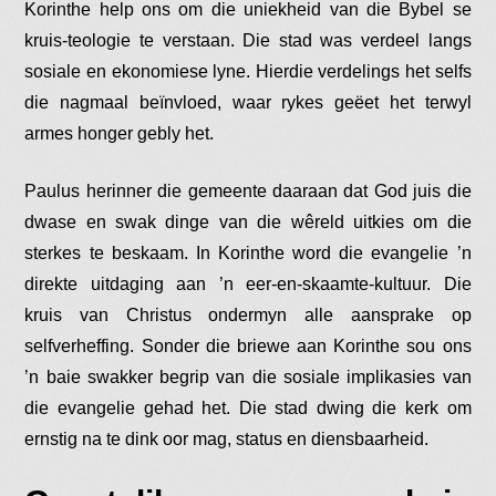
Korinthe help ons om die uniekheid van die Bybel se
kruis-teologie te verstaan. Die stad was verdeel langs
sosiale en ekonomiese lyne. Hierdie verdelings het selfs
die nagmaal beïnvloed, waar rykes geëet het terwyl
armes honger gebly het.
Paulus herinner die gemeente daaraan dat God juis die
dwase en swak dinge van die wêreld uitkies om die
sterkes te beskaam. In Korinthe word die evangelie ’n
direkte uitdaging aan ’n eer-en-skaamte-kultuur. Die
kruis van Christus ondermyn alle aansprake op
selfverheffing. Sonder die briewe aan Korinthe sou ons
’n baie swakker begrip van die sosiale implikasies van
die evangelie gehad het. Die stad dwing die kerk om
ernstig na te dink oor mag, status en diensbaarheid.