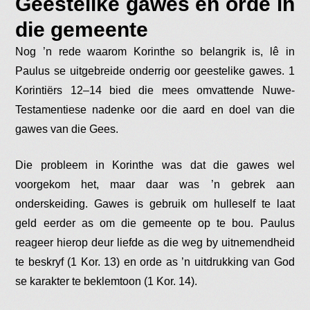
Geestelike gawes en orde in
die gemeente
Nog ’n rede waarom Korinthe so belangrik is, lê in
Paulus se uitgebreide onderrig oor geestelike gawes. 1
Korintiërs 12–14 bied die mees omvattende Nuwe-
Testamentiese nadenke oor die aard en doel van die
gawes van die Gees.
Die probleem in Korinthe was dat die gawes wel
voorgekom het, maar daar was ’n gebrek aan
onderskeiding. Gawes is gebruik om hulleself te laat
geld eerder as om die gemeente op te bou. Paulus
reageer hierop deur liefde as die weg by uitnemendheid
te beskryf (1 Kor. 13) en orde as ’n uitdrukking van God
se karakter te beklemtoon (1 Kor. 14).