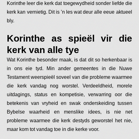
Korinthe leer die kerk dat toegewydheid sonder liefde die
kerk kan vernietig. Dit is ’n les wat deur alle eeue aktueel
bly.
Korinthe as spieël vir die
kerk van alle tye
Wat Korinthe besonder maak, is dat dit so herkenbaar is
in ons eie tyd. Min ander gemeentes in die Nuwe
Testament weerspieël soveel van die probleme waarmee
die kerk vandag nog worstel. Verdeeldheid, morele
uitdagings, status en kompetisie, verwarring oor die
betekenis van vryheid en swak onderskeiding tussen
Bybelse waarheid en menslike idees, is nie net
probleme waarmee die kerk destyds geworstel het nie,
maar kom tot vandag toe in die kerke voor.