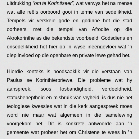
uitdrukking
“om te Korintiseer”
, wat verwys het na mense
wat alle reëls oorboord gooi in terme van sedelikheid.
Tempels vir verskeie gode en godinne het die stad
oorheers, met die tempel van Afrodite op die
Akrokorinthe as die bekendste voorbeeld. Godsdiens en
onsedelikheid het hier op ’n wyse ineengevloei wat ’n
diep invloed op die openbare en private lewe gehad het.
Hierdie konteks is noodsaaklik vir die verstaan van
Paulus se Korinthiërbriewe. Die probleme wat hy
aanspreek, soos losbandigheid, verdeeldheid,
statusbeheptheid en misbruik van vryheid, is dus nie net
teologiese kwessies wat in die kerk aangespreek moes
word nie maar wat algemeen in die samelewing
voorgekom het. Dit is konkrete antwoorde aan ’n
gemeente wat probeer het om Christene te wees in ’n