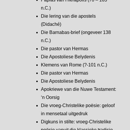
n.C.)
Die lering van die apostels
(Didaché)
Die Barnabas-brief (ongeveer 138
n.C.)
Die pastor van Hermas
Die Apostoliese Belydenis
Klemens van Rome (?-101 n.C.)
Die pastor van Hermas
Die Apostoliese Belydenis
Apokriewe van die Nuwe Testament:
‘n Oorsig
Die vroeg-Christelike poësie: geloof
in mensetaal uitgedruk
Digkuns in stilte: vroeg-Christelike
poësie vanuit die klassieke tradisie