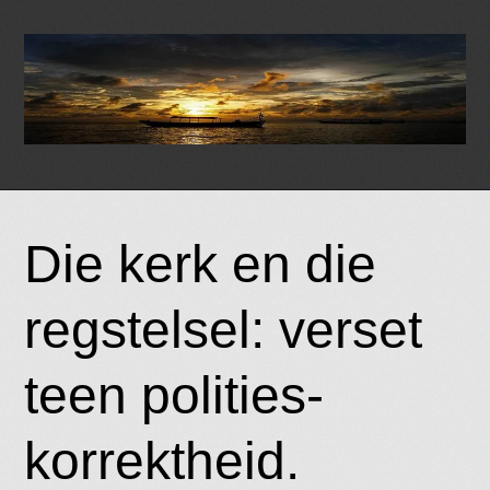
Skip
to
Die kerk en die
content
regstelsel: verset
teen polities-
korrektheid.