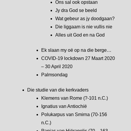
Ons sal ook opstaan
Jy dra God se beeld
Wat gebeur as jy doodgaan?
Die liggaam is nie vullis nie
Alles uit God en na God
Ek slaan my oë op na die berge…
COVID-19 lockdown 27 Maart 2020
– 30 April 2020
Palmsondag
Die studie van die kerkvaders
Klemens van Rome (?-101 n.C.)
Ignatius van Antiochië
Polukarpus van Smirna (70-156
n.C.)
Papias van Hiërapolis (70 – 163