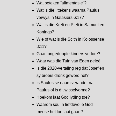
Wat beteken “alimentasie”?
Wat is die littekens waarna Paulus
verwys in Galasiërs 6:17?
Wat is die Kreti en Pleti in Samuel en
Konings?
Wie of wat is die Scith in Kolossense
3:11?
Gaan ongedoopte kinders verlore?
Waar was die Tuin van Eden geleë
Is die 2020-vertaling reg dat Josef en
sy broers dronk geword het?
Is Saulus se naam verander na
Paulus of is dit wisselvorme?
Hoekom laat God lyding toe?
Waarom sou ‘n liefdevolle God
mense hel toe laat gaan?