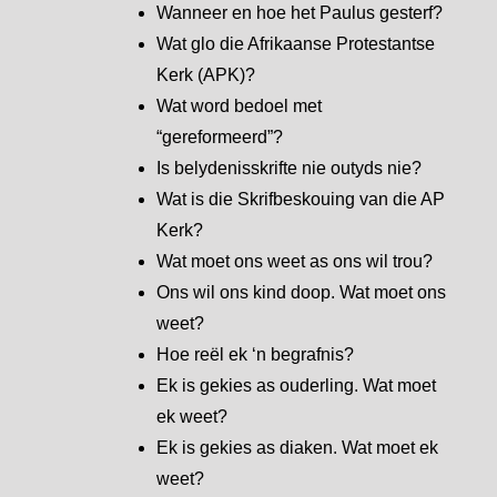
Wanneer en hoe het Paulus gesterf?
Wat glo die Afrikaanse Protestantse
Kerk (APK)?
Wat word bedoel met
“gereformeerd”?
Is belydenisskrifte nie outyds nie?
Wat is die Skrifbeskouing van die AP
Kerk?
Wat moet ons weet as ons wil trou?
Ons wil ons kind doop. Wat moet ons
weet?
Hoe reël ek ‘n begrafnis?
Ek is gekies as ouderling. Wat moet
ek weet?
Ek is gekies as diaken. Wat moet ek
weet?