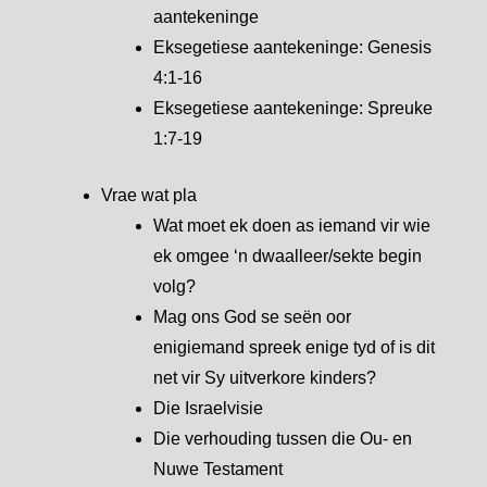
aantekeninge
Eksegetiese aantekeninge: Genesis
4:1-16
Eksegetiese aantekeninge: Spreuke
1:7-19
Vrae wat pla
Wat moet ek doen as iemand vir wie
ek omgee ‘n dwaalleer/sekte begin
volg?
Mag ons God se seën oor
enigiemand spreek enige tyd of is dit
net vir Sy uitverkore kinders?
Die Israelvisie
Die verhouding tussen die Ou- en
Nuwe Testament