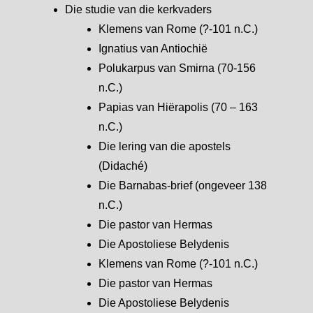
Die studie van die kerkvaders
Klemens van Rome (?-101 n.C.)
Ignatius van Antiochië
Polukarpus van Smirna (70-156
n.C.)
Papias van Hiërapolis (70 – 163
n.C.)
Die lering van die apostels
(Didaché)
Die Barnabas-brief (ongeveer 138
n.C.)
Die pastor van Hermas
Die Apostoliese Belydenis
Klemens van Rome (?-101 n.C.)
Die pastor van Hermas
Die Apostoliese Belydenis