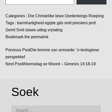
Categories :
Die Christelike lewe
Oordenkings
Roeping
Tags :
barmhartigheid
egipte
gds smit
priesters
prof.
Gerrit Smit
slawe
uittog
vrylating
Bookmark the
permalink
Post
Previous Post
Die bronne van armoede: ’n teologiese
perspektief
Next Post
Woensdag se Woord – Genesis 14:18-19
navigation
Soek
Search