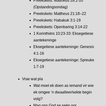
Preekskets: Mattheus 28:1-10
(Opstandingsondag)
Preekskets: Mattheus 21:18–22
Preekskets: Habakuk 3:1-19
Preekskets: Openbaring 3:14-22
1 Korinthiërs 10:23-33: Eksegetiese
aantekeninge
Eksegetiese aantekeninge: Genesis
4:1-16
Eksegetiese aantekeninge: Spreuke
1:7-19
Vrae wat pla
Wat moet ek doen as iemand vir wie
ek omgee ‘n dwaalleer/sekte begin
volg?
Mag ons God se seën oor