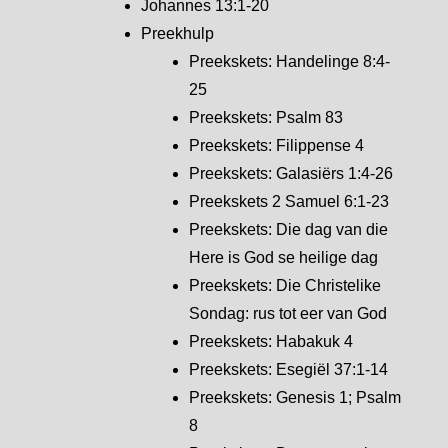
Johannes 13:1-20
Preekhulp
Preekskets: Handelinge 8:4-
25
Preekskets: Psalm 83
Preekskets: Filippense 4
Preekskets: Galasiërs 1:4-26
Preekskets 2 Samuel 6:1-23
Preekskets: Die dag van die
Here is God se heilige dag
Preekskets: Die Christelike
Sondag: rus tot eer van God
Preekskets: Habakuk 4
Preekskets: Esegiël 37:1-14
Preekskets: Genesis 1; Psalm
8