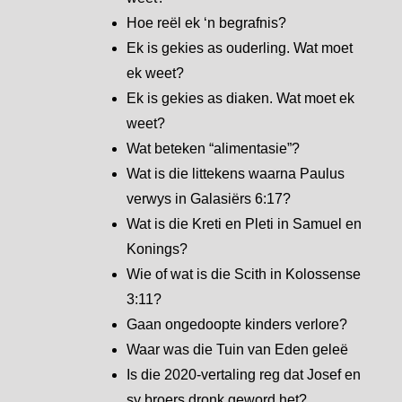
Hoe reël ek ‘n begrafnis?
Ek is gekies as ouderling. Wat moet
ek weet?
Ek is gekies as diaken. Wat moet ek
weet?
Wat beteken “alimentasie”?
Wat is die littekens waarna Paulus
verwys in Galasiërs 6:17?
Wat is die Kreti en Pleti in Samuel en
Konings?
Wie of wat is die Scith in Kolossense
3:11?
Gaan ongedoopte kinders verlore?
Waar was die Tuin van Eden geleë
Is die 2020-vertaling reg dat Josef en
sy broers dronk geword het?