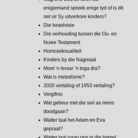
enigiemand spreek enige tyd of is dit
net vir Sy uitverkore kinders?
Die Israelvisie
Die verhouding tussen die Ou- en
Nuwe Testament
Homoseksualiteit
Kinders by die Nagmaal
Moet ‘n leraar ‘n toga dra?
Wat is metodisme?
2020 vertaling of 1953 vertaling?
Vergifnis
Wat gebeur met die siel as mens
doodgaan?
Watter taal het Adam en Eva
gepraat?
Watter taal gaan ons in die hemel