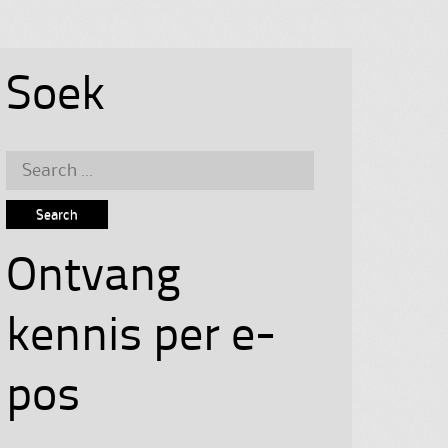
Soek
Search
for:
Ontvang
kennis per e-
pos