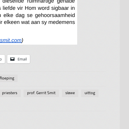
p
Email
Roeping
priesters
prof. Gerrit Smit
slawe
uittog