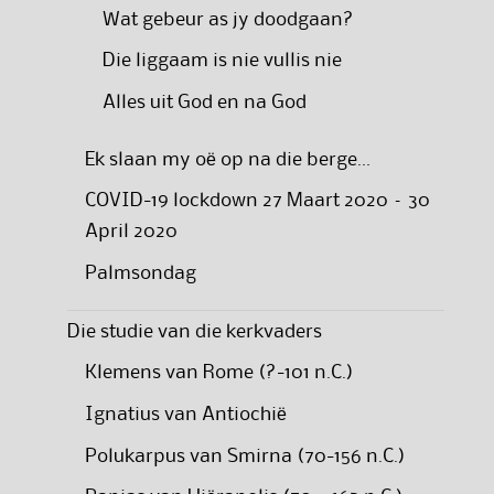
Wat gebeur as jy doodgaan?
Die liggaam is nie vullis nie
Alles uit God en na God
Ek slaan my oë op na die berge…
COVID-19 lockdown 27 Maart 2020 – 30
April 2020
Palmsondag
Die studie van die kerkvaders
Klemens van Rome (?-101 n.C.)
Ignatius van Antiochië
Polukarpus van Smirna (70-156 n.C.)