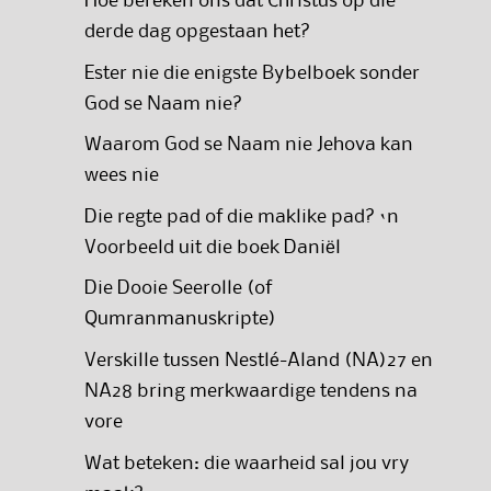
Hoe bereken ons dat Christus op die
derde dag opgestaan het?
Ester nie die enigste Bybelboek sonder
God se Naam nie?
Waarom God se Naam nie Jehova kan
wees nie
Die regte pad of die maklike pad? ‘n
Voorbeeld uit die boek Daniël
Die Dooie Seerolle (of
Qumranmanuskripte)
Verskille tussen Nestlé-Aland (NA)27 en
NA28 bring merkwaardige tendens na
vore
Wat beteken: die waarheid sal jou vry