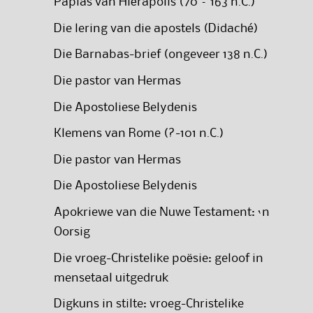
Papias van Hiërapolis (70 – 163 n.C.)
Die lering van die apostels (Didaché)
Die Barnabas-brief (ongeveer 138 n.C.)
Die pastor van Hermas
Die Apostoliese Belydenis
Klemens van Rome (?-101 n.C.)
Die pastor van Hermas
Die Apostoliese Belydenis
Apokriewe van die Nuwe Testament: ‘n
Oorsig
Die vroeg-Christelike poësie: geloof in
mensetaal uitgedruk
Digkuns in stilte: vroeg-Christelike