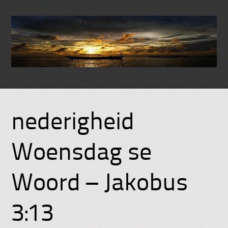
Skip
to
nederigheid
content
Woensdag se
Woord – Jakobus
3:13