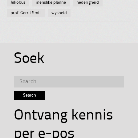
Jakobus
menslike planne
nederigheid
prof. Gerrit Smit
wysheid
Soek
Search
for:
Ontvang kennis
per e-pos