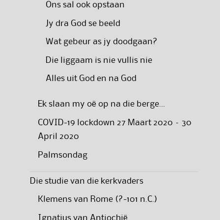
Ons sal ook opstaan
Jy dra God se beeld
Wat gebeur as jy doodgaan?
Die liggaam is nie vullis nie
Alles uit God en na God
Ek slaan my oë op na die berge…
COVID-19 lockdown 27 Maart 2020 – 30
April 2020
Palmsondag
Die studie van die kerkvaders
Klemens van Rome (?-101 n.C.)
Ignatius van Antiochië