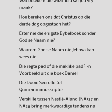
Wat beteken: die waarheid sal jou vry
maak?
Hoe bereken ons dat Christus op die
derde dag opgestaan het?
Ester nie die enigste Bybelboek sonder
God se Naam nie?
Waarom God se Naam nie Jehova kan
wees nie
Die regte pad of die maklike pad? ‘n
Voorbeeld uit die boek Daniël
Die Dooie Seerolle (of
Qumranmanuskripte)
Verskille tussen Nestlé-Aland (NA)27 en
NA28 bring merkwaardige tendens na