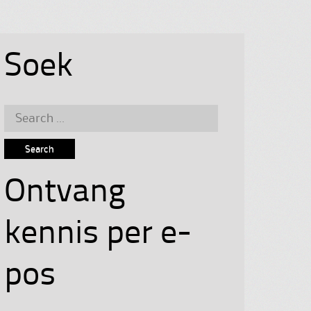
Soek
Search
for:
Ontvang
kennis per e-
pos