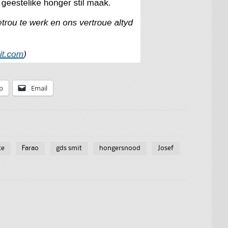
p
Email
te
Farao
gds smit
hongersnood
Josef