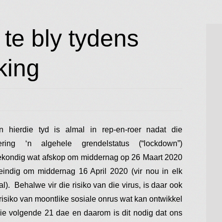
te bly tydens
king
n hierdie tyd is almal in rep-en-roer nadat die
ering ‘n algehele grendelstatus (“lockdown”)
ekondig wat afskop om middernag op 26 Maart 2020
eindig om middernag 16 April 2020 (vir nou in elk
l). Behalwe vir die risiko van die virus, is daar ook
 risiko van moontlike sosiale onrus wat kan ontwikkel
die volgende 21 dae en daarom is dit nodig dat ons