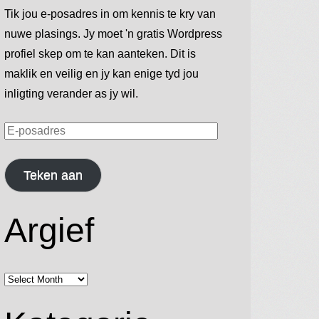
Tik jou e-posadres in om kennis te kry van
nuwe plasings. Jy moet 'n gratis Wordpress
profiel skep om te kan aanteken. Dit is
maklik en veilig en jy kan enige tyd jou
inligting verander as jy wil.
E-
posadres
Teken aan
Argief
Argief