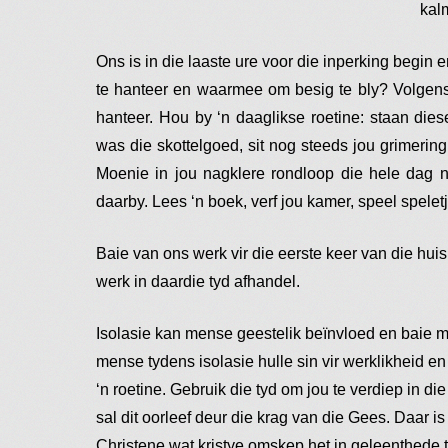
kalm
Ons is in die laaste ure voor die inperking beg
te hanteer en waarmee om besig te bly? Volgens 
hanteer. Hou by ‘n daaglikse roetine: staan die
was die skottelgoed, sit nog steeds jou grimering
Moenie in jou nagklere rondloop die hele dag ni
daarby. Lees ‘n boek, verf jou kamer, speel speletj
Baie van ons werk vir die eerste keer van die huis 
werk in daardie tyd afhandel.
Isolasie kan mense geestelik beïnvloed en baie m
mense tydens isolasie hulle sin vir werklikheid en 
‘n roetine. Gebruik die tyd om jou te verdiep in di
sal dit oorleef deur die krag van die Gees. Daar i
Christene wat kristye omskep het in geleenthede 