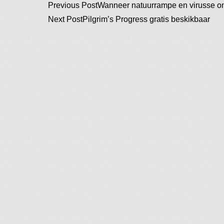
Post
Previous Post
Wanneer natuurrampe en virusse ons
Next Post
Pilgrim’s Progress gratis beskikbaar
navigation