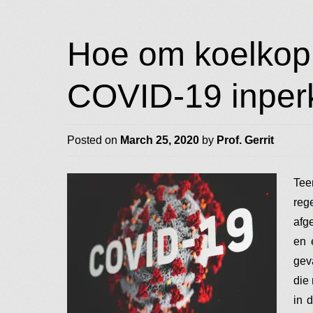
Hoe om koelkop 
COVID-19 inper
Posted on
March 25, 2020
by
Prof. Gerrit
Tee
reg
afg
en 
geva
die
in 