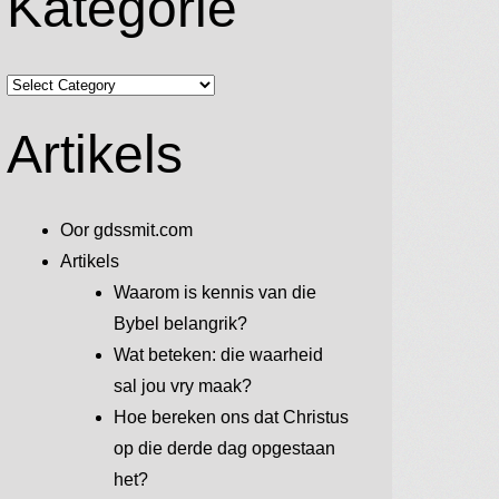
Kategorie
Kategorie
Artikels
Oor gdssmit.com
Artikels
Waarom is kennis van die
Bybel belangrik?
Wat beteken: die waarheid
sal jou vry maak?
Hoe bereken ons dat Christus
op die derde dag opgestaan
het?