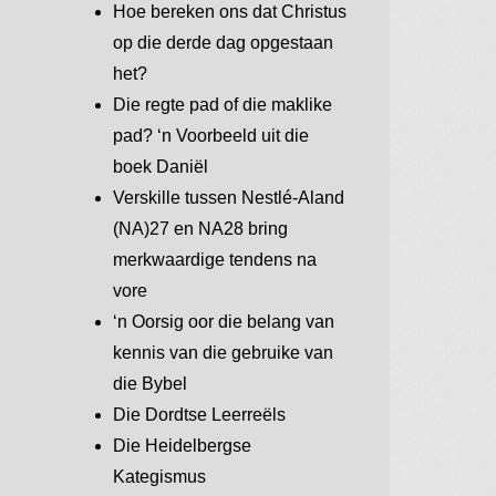
Hoe bereken ons dat Christus
op die derde dag opgestaan
het?
Die regte pad of die maklike
pad? ‘n Voorbeeld uit die
boek Daniël
Verskille tussen Nestlé-Aland
(NA)27 en NA28 bring
merkwaardige tendens na
vore
‘n Oorsig oor die belang van
kennis van die gebruike van
die Bybel
Die Dordtse Leerreëls
Die Heidelbergse
Kategismus