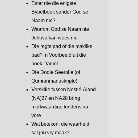
Ester nie die enigste
Bybelboek sonder God se
Naam nie?
Waarom God se Naam nie
Jehova kan wees nie
Die regte pad of die maklike
pad? ‘n Voorbeeld uit die
boek Daniël
Die Dooie Seerolle (of
Qumranmanuskripte)
Verskille tussen Nestlé-Aland
(NA)27 en NA28 bring
merkwaardige tendens na
vore
Wat beteken: die waarheid
sal jou vry maak?