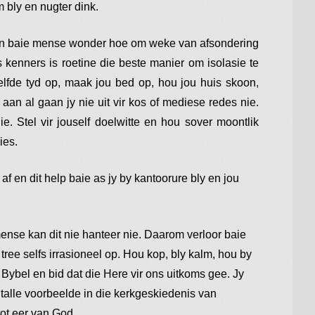
 bly en nugter dink.
in en baie mense wonder hoe om weke van afsondering
kenners is roetine die beste manier om isolasie te
selfde tyd op, maak jou bed op, hou jou huis skoon,
 aan al gaan jy nie uit vir kos of mediese redes nie.
e. Stel vir jouself doelwitte en hou sover moontlik
ies.
af en dit help baie as jy by kantoorure bly en jou
ense kan dit nie hanteer nie. Daarom verloor baie
tree selfs irrasioneel op. Hou kop, bly kalm, hou by
e Bybel en bid dat die Here vir ons uitkoms gee. Jy
s talle voorbeelde in die kerkgeskiedenis van
tot eer van God.