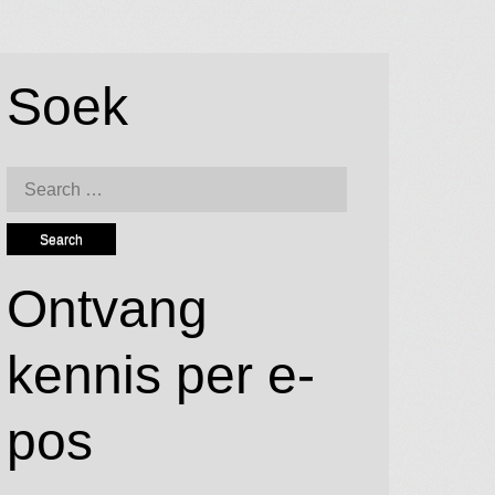
Soek
Search
for:
Ontvang
kennis per e-
pos