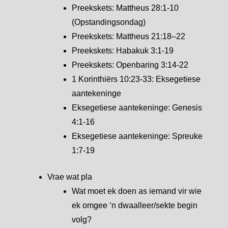
Preekskets: Mattheus 28:1-10
(Opstandingsondag)
Preekskets: Mattheus 21:18–22
Preekskets: Habakuk 3:1-19
Preekskets: Openbaring 3:14-22
1 Korinthiërs 10:23-33: Eksegetiese
aantekeninge
Eksegetiese aantekeninge: Genesis
4:1-16
Eksegetiese aantekeninge: Spreuke
1:7-19
Vrae wat pla
Wat moet ek doen as iemand vir wie
ek omgee ‘n dwaalleer/sekte begin
volg?