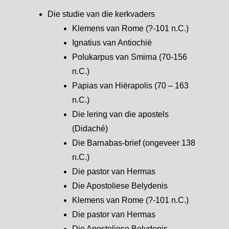
Die studie van die kerkvaders
Klemens van Rome (?-101 n.C.)
Ignatius van Antiochië
Polukarpus van Smirna (70-156
n.C.)
Papias van Hiërapolis (70 – 163
n.C.)
Die lering van die apostels
(Didaché)
Die Barnabas-brief (ongeveer 138
n.C.)
Die pastor van Hermas
Die Apostoliese Belydenis
Klemens van Rome (?-101 n.C.)
Die pastor van Hermas
Die Apostoliese Belydenis