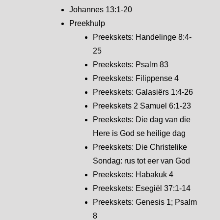
Johannes 13:1-20
Preekhulp
Preekskets: Handelinge 8:4-
25
Preekskets: Psalm 83
Preekskets: Filippense 4
Preekskets: Galasiërs 1:4-26
Preekskets 2 Samuel 6:1-23
Preekskets: Die dag van die
Here is God se heilige dag
Preekskets: Die Christelike
Sondag: rus tot eer van God
Preekskets: Habakuk 4
Preekskets: Esegiël 37:1-14
Preekskets: Genesis 1; Psalm
8