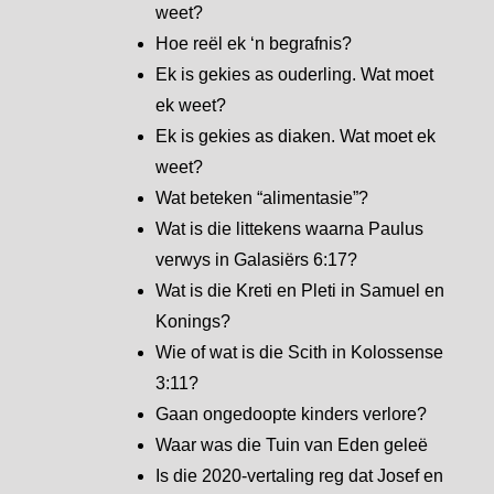
weet?
Hoe reël ek ‘n begrafnis?
Ek is gekies as ouderling. Wat moet
ek weet?
Ek is gekies as diaken. Wat moet ek
weet?
Wat beteken “alimentasie”?
Wat is die littekens waarna Paulus
verwys in Galasiërs 6:17?
Wat is die Kreti en Pleti in Samuel en
Konings?
Wie of wat is die Scith in Kolossense
3:11?
Gaan ongedoopte kinders verlore?
Waar was die Tuin van Eden geleë
Is die 2020-vertaling reg dat Josef en