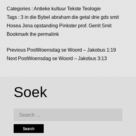
Categories :
Antieke kultuur
Tekste
Teologie
Tags :
3 in die Bybel
abraham
die getal drie
gds smit
Hosea
Jona
opstanding
Pinkster
prof. Gerrit Smit
Bookmark the
permalink
Post
Previous Post
Woensdag se Woord – Jakobus 1:19
Next Post
Woensdag se Woord – Jakobus 3:13
navigation
Soek
Search
for: