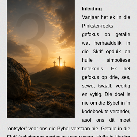
Inleiding
Vanjaar het ek in die
Pinkster-reeks
gefokus op getalle
wat herhaaldelik in
die Skrif opduik en
hulle simboliese
betekenis. Ek het
gefokus op drie, ses,
sewe, twaalf, veertig
en vyftig. Die doel is
nie om die Bybel in ‘n
kodeboek te verander,
asof ons dit moet
“ontsyfer” voor ons die Bybel verstaan nie. Getalle in die