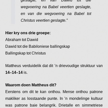
geslagte, en van Dawid tot die
wegvoering na Babel veertien geslagte,
en van die wegvoering na Babel tot
Christus veertien geslagte.”
Hier kry ons drie groepe:
Abraham tot Dawid
Dawid tot die Babiloniese ballingskap
Ballingskap tot Christus
Mattheus verduidelik dat dit ’n drievoudige struktuur van
14–14–14
is.
Waarom doen Mattheus dit?
Eerstens om dit te kan onthou. Mense onthou patrone
makliker as losstaande punte. In ’n mondelinge kultuur
was patrone baie belangrik. Drietalle en simmetriese