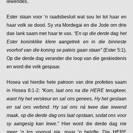
lewendes.
Ester staan voor ‘n raadsbesluit wat sou lei tot haar en
haar volk se dood. Sy vra Mordegai en die Jode om drie
dae lank saam met haar te vas.
“En op die derde dag het
Ester koninklike klere aangetrek en in die binneste
voorhof van die koning se paleis gaan staan”
(Ester 5:1).
Op die derde dag verander die loop van die geskiedenis
en word die volk gespaar.
Hosea vat hierdie hele patroon van drie profeties saam
in Hosea 6:1-2:
“Kom, laat ons na die HERE terugkeer,
want Hy het verskeur en sal ons genees, Hy het geslaan
en sal ons verbind. Hy sal ons ná twee dae lewend
maak, op die derde dag ons laat opstaan, sodat ons voor
sy aangesig kan lewe.”
Hier word die derde dag nie
meer ‘n los voorval nie, maar ‘n belofte. Die HERE