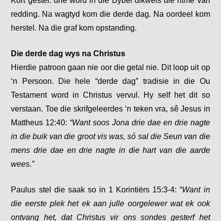
Kort gestel: drie word in die Bybel dikwels die ritme van
redding. Na wagtyd kom die derde dag. Na oordeel kom
herstel. Na die graf kom opstanding.
Die derde dag wys na Christus
Hierdie patroon gaan nie oor die getal nie. Dit loop uit op
‘n Persoon. Die hele “derde dag” tradisie in die Ou
Testament word in Christus vervul. Hy self het dit so
verstaan. Toe die skrifgeleerdes ‘n teken vra, sê Jesus in
Mattheus 12:40:
“Want soos Jona drie dae en drie nagte
in die buik van die groot vis was, só sal die Seun van die
mens drie dae en drie nagte in die hart van die aarde
wees.”
Paulus stel die saak so in 1 Korintiërs 15:3-4: “
Want in
die eerste plek het ek aan julle oorgelewer wat ek ook
ontvang het, dat Christus vir ons sondes gesterf het