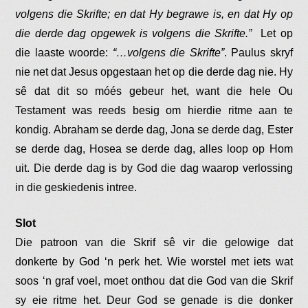
volgens die Skrifte; en dat Hy begrawe is, en dat Hy op
die derde dag opgewek is volgens die Skrifte.”
Let op
die laaste woorde:
“…volgens die Skrifte”
. Paulus skryf
nie net dat Jesus opgestaan het op die derde dag nie. Hy
sê dat dit so móés gebeur het, want die hele Ou
Testament was reeds besig om hierdie ritme aan te
kondig. Abraham se derde dag, Jona se derde dag, Ester
se derde dag, Hosea se derde dag, alles loop op Hom
uit. Die derde dag is by God die dag waarop verlossing
in die geskiedenis intree.
Slot
Die patroon van die Skrif sê vir die gelowige dat
donkerte by God ‘n perk het. Wie worstel met iets wat
soos ‘n graf voel, moet onthou dat die God van die Skrif
sy eie ritme het. Deur God se genade is die donker