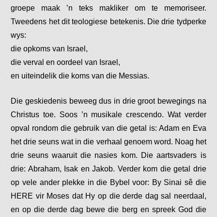
groepe maak ’n teks makliker om te memoriseer.
Tweedens het dit teologiese betekenis. Die drie tydperke
wys:
die opkoms van Israel,
die verval en oordeel van Israel,
en uiteindelik die koms van die Messias.
Die geskiedenis beweeg dus in drie groot bewegings na
Christus toe. Soos ’n musikale crescendo. Wat verder
opval rondom die gebruik van die getal is: Adam en Eva
het drie seuns wat in die verhaal genoem word. Noag het
drie seuns waaruit die nasies kom. Die aartsvaders is
drie: Abraham, Isak en Jakob. Verder kom die getal drie
op vele ander plekke in die Bybel voor: By Sinai sê die
HERE vir Moses dat Hy op die derde dag sal neerdaal,
en op die derde dag bewe die berg en spreek God die