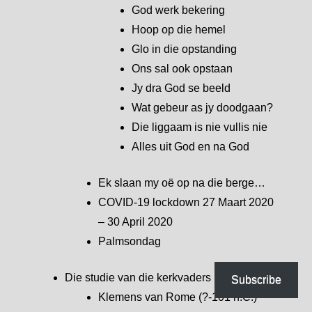
God werk bekering
Hoop op die hemel
Glo in die opstanding
Ons sal ook opstaan
Jy dra God se beeld
Wat gebeur as jy doodgaan?
Die liggaam is nie vullis nie
Alles uit God en na God
Ek slaan my oë op na die berge…
COVID-19 lockdown 27 Maart 2020
– 30 April 2020
Palmsondag
Die studie van die kerkvaders
Subscribe
Klemens van Rome (?-101 n.C.)