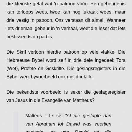
die kleinste getal wat ‘n patroon vorm. Een gebeurtenis
kan terloops wees, twee kan nog lukraak wees, maar
drie vestig ‘n patroon. Ons verstaan dit almal. Wanneer
iets driemaal gebeur in ‘n verhaal, weet die leser dat iets
beslissends op pad is.
Die Skrif vertoon hierdie patroon op vele vlakke. Die
Hebreeuse Bybel word self in drie dele ingedeel: Tora
(Wet), Profete en Geskrifte. Die geslagsregisters in die
Bybel werk byvoorbeeld ook met drietalle.
Die bekendste voorbeeld is seker die geslagsregister
van Jesus in die Evangelie van Mattheus?
Matteus 1:17 sê:
“Al die geslagte dan
van Abraham tot Dawid was veertien