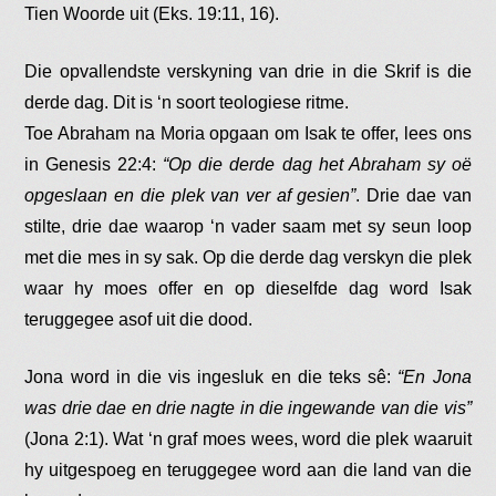
Tien Woorde uit (Eks. 19:11, 16).
Die opvallendste verskyning van drie in die Skrif is die
derde dag. Dit is ‘n soort teologiese ritme.
Toe Abraham na Moria opgaan om Isak te offer, lees ons
in Genesis 22:4:
“Op die derde dag het Abraham sy oë
opgeslaan en die plek van ver af gesien”
. Drie dae van
stilte, drie dae waarop ‘n vader saam met sy seun loop
met die mes in sy sak. Op die derde dag verskyn die plek
waar hy moes offer en op dieselfde dag word Isak
teruggegee asof uit die dood.
Jona word in die vis ingesluk en die teks sê:
“En Jona
was drie dae en drie nagte in die ingewande van die vis”
(Jona 2:1). Wat ‘n graf moes wees, word die plek waaruit
hy uitgespoeg en teruggegee word aan die land van die