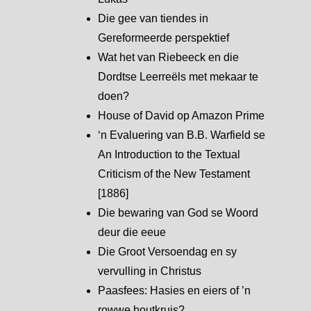
Die gee van tiendes in
Gereformeerde perspektief
Wat het van Riebeeck en die
Dordtse Leerreëls met mekaar te
doen?
House of David op Amazon Prime
‘n Evaluering van B.B. Warfield se
An Introduction to the Textual
Criticism of the New Testament
[1886]
Die bewaring van God se Woord
deur die eeue
Die Groot Versoendag en sy
vervulling in Christus
Paasfees: Hasies en eiers of ’n
rowwe houtkruis?