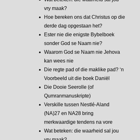
vry maak?
Hoe bereken ons dat Christus op die
derde dag opgestaan het?
Ester nie die enigste Bybelboek
sonder God se Naam nie?
Waarom God se Naam nie Jehova
kan wees nie
Die regte pad of die maklike pad? ‘n
Voorbeeld uit die boek Daniël
Die Dooie Seerolle (of
Qumranmanuskripte)
Verskille tussen Nestlé-Aland
(NA)27 en NA28 bring
merkwaardige tendens na vore
Wat beteken: die waarheid sal jou
vry maak?