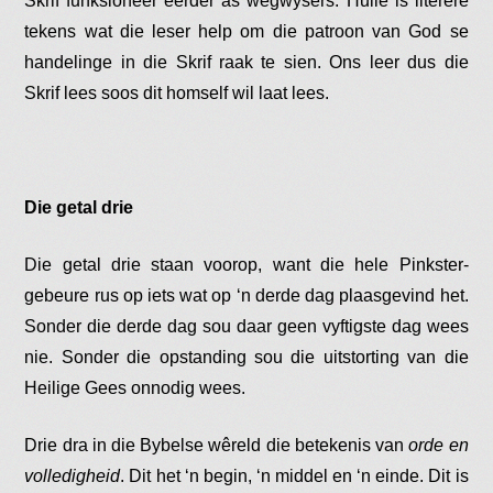
Skrif funksioneer eerder as wegwysers. Hulle is literêre
tekens wat die leser help om die patroon van God se
handelinge in die Skrif raak te sien. Ons leer dus die
Skrif lees soos dit homself wil laat lees.
Die getal drie
Die getal drie staan voorop, want die hele Pinkster-
gebeure rus op iets wat op ‘n derde dag plaasgevind het.
Sonder die derde dag sou daar geen vyftigste dag wees
nie. Sonder die opstanding sou die uitstorting van die
Heilige Gees onnodig wees.
Drie dra in die Bybelse wêreld die betekenis van
orde en
volledigheid
. Dit het ‘n begin, ‘n middel en ‘n einde. Dit is