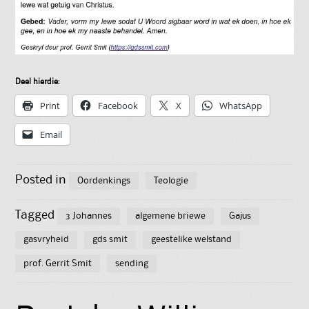
Deel hierdie:
Print
Facebook
X
WhatsApp
Email
Posted in
Oordenkings
Teologie
Tagged
3 Johannes
algemene briewe
Gajus
gasvryheid
gds smit
geestelike welstand
prof. Gerrit Smit
sending