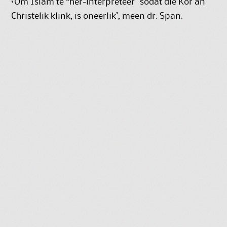
‘Om Islam te “her-interpreteer” sodat die Kor’an
Christelik klink, is oneerlik’, meen dr. Span.