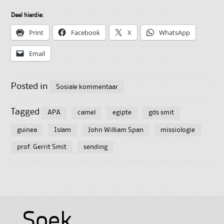
Deel hierdie:
Print
Facebook
X
WhatsApp
Email
Posted in
Sosiale kommentaar
Tagged
APA
camel
egipte
gds smit
guinea
Islam
John William Span
missiologie
prof. Gerrit Smit
sending
Soek