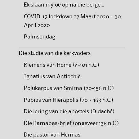
Ek slaan my oë op na die berge…
COVID-19 lockdown 27 Maart 2020 – 30
April 2020
Palmsondag
Die studie van die kerkvaders
Klemens van Rome (?-101 n.C.)
Ignatius van Antiochië
Polukarpus van Smirna (70-156 n.C.)
Papias van Hiërapolis (70 – 163 n.C.)
Die lering van die apostels (Didaché)
Die Barnabas-brief (ongeveer 138 n.C.)
Die pastor van Hermas