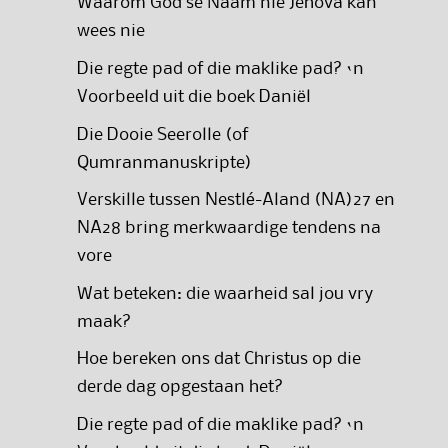
Waarom God se Naam nie Jehova kan
wees nie
Die regte pad of die maklike pad? ‘n
Voorbeeld uit die boek Daniël
Die Dooie Seerolle (of
Qumranmanuskripte)
Verskille tussen Nestlé-Aland (NA)27 en
NA28 bring merkwaardige tendens na
vore
Wat beteken: die waarheid sal jou vry
maak?
Hoe bereken ons dat Christus op die
derde dag opgestaan het?
Die regte pad of die maklike pad? ‘n