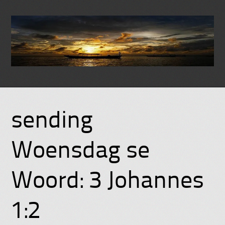
Skip
to
sending
content
Woensdag se
Woord: 3 Johannes
1:2