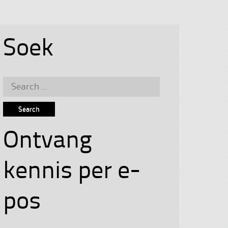
Soek
Search
for:
Ontvang
kennis per e-
pos