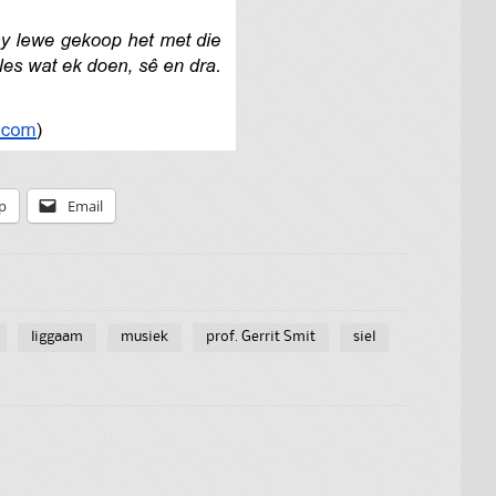
p
Email
liggaam
musiek
prof. Gerrit Smit
siel