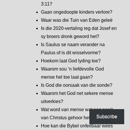
3:11?
Gaan ongedoopte kinders verlore?
Waar was die Tuin van Eden geleë
Is die 2020-vertaling reg dat Josef en
sy broers dronk geword het?
Is Saulus se naam verander na
Paulus of is dit wisselvorme?
Hoekom laat God lyding toe?
Waarom sou ‘n liefdevolle God
mense hel toe laat gaan?
Is God die oorsaak van die sonde?
Waarom het God net sekere mense
uitverkies?
Wat word van mense wat nog nooit
Subscribe
van Christus gehoor het nie?
Hoe kan die Bybel onfeilbaar wees