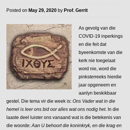
Posted on
May 29, 2020
by
Prof. Gerrit
As gevolg van die
COVID-19 inperkings
en die feit dat
byeenkomste van die
kerk nie toegelaat
word nie, word die
pinksterreeks hierdie
jaar opgeneem en
aanlyn beskikbaar
gestel. Die tema vir die week is:
Ons Vader wat in die
hemel is leer ons bid oor alles wat ons nodig het
. In die
laaste deel luister ons vanaand wat is die betekenis van
die woorde:
Aan U behoort die koninkryk, en die krag en