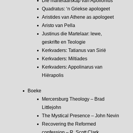
Die martelaarskap van Apollonius
Quadratus: ‘n Griekse apologeet
Aristides van Athene as apologeet
Aristo van Pella
Justinus die Martelaar: lewe,
geskrifte en Teologie
Kerkvaders: Tatianus van Sirië
Kerkvaders: Miltiades
Kerkvaders: Appolinarus van
Hiërapolis
Boeke
Mercersburg Theology – Brad
Littlejohn
The Mystical Presence – John Nevin
Recovering the Reformed
confession – R. Scott Clark