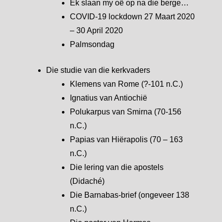
Ek slaan my oë op na die berge…
COVID-19 lockdown 27 Maart 2020
– 30 April 2020
Palmsondag
Die studie van die kerkvaders
Klemens van Rome (?-101 n.C.)
Ignatius van Antiochië
Polukarpus van Smirna (70-156
n.C.)
Papias van Hiërapolis (70 – 163
n.C.)
Die lering van die apostels
(Didaché)
Die Barnabas-brief (ongeveer 138
n.C.)