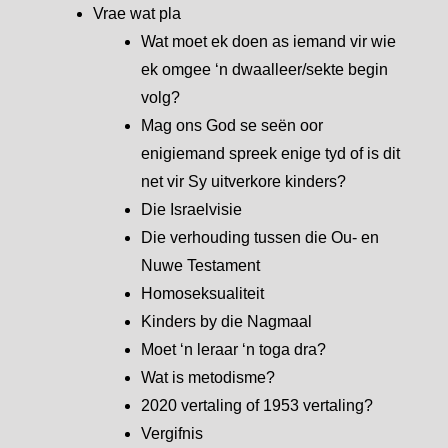
Vrae wat pla
Wat moet ek doen as iemand vir wie
ek omgee ‘n dwaalleer/sekte begin
volg?
Mag ons God se seën oor
enigiemand spreek enige tyd of is dit
net vir Sy uitverkore kinders?
Die Israelvisie
Die verhouding tussen die Ou- en
Nuwe Testament
Homoseksualiteit
Kinders by die Nagmaal
Moet ‘n leraar ‘n toga dra?
Wat is metodisme?
2020 vertaling of 1953 vertaling?
Vergifnis