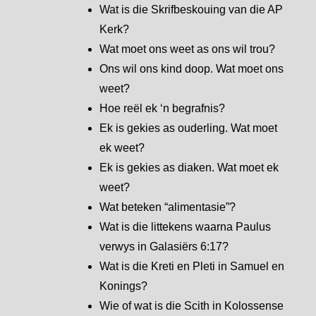
Wat is die Skrifbeskouing van die AP
Kerk?
Wat moet ons weet as ons wil trou?
Ons wil ons kind doop. Wat moet ons
weet?
Hoe reël ek ‘n begrafnis?
Ek is gekies as ouderling. Wat moet
ek weet?
Ek is gekies as diaken. Wat moet ek
weet?
Wat beteken “alimentasie”?
Wat is die littekens waarna Paulus
verwys in Galasiërs 6:17?
Wat is die Kreti en Pleti in Samuel en
Konings?
Wie of wat is die Scith in Kolossense