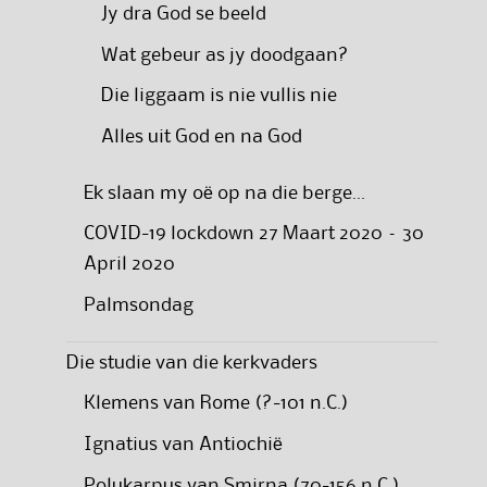
Jy dra God se beeld
Wat gebeur as jy doodgaan?
Die liggaam is nie vullis nie
Alles uit God en na God
Ek slaan my oë op na die berge…
COVID-19 lockdown 27 Maart 2020 – 30
April 2020
Palmsondag
Die studie van die kerkvaders
Klemens van Rome (?-101 n.C.)
Ignatius van Antiochië
Polukarpus van Smirna (70-156 n.C.)