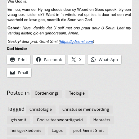
Deel hierdie:
Print
Facebook
X
WhatsApp
Email
Posted in
Oordenkings
Teologie
Tagged
Christologie
Christus se menswording
gds smit
God se teenwoordigheid
Hebreërs
heilsgeskiedenis
Logos
prof. Gerrit Smit