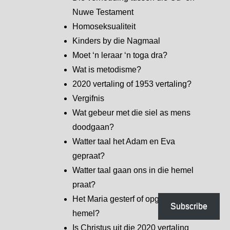
Nuwe Testament
Homoseksualiteit
Kinders by die Nagmaal
Moet ‘n leraar ‘n toga dra?
Wat is metodisme?
2020 vertaling of 1953 vertaling?
Vergifnis
Wat gebeur met die siel as mens
doodgaan?
Watter taal het Adam en Eva
gepraat?
Watter taal gaan ons in die hemel
praat?
Het Maria gesterf of opgevaar na die
Subscribe
hemel?
Is Christus uit die 2020 vertaling