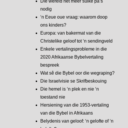
Die wêreld het meer sulke pa’s
nodig
‘n Eeue oue vraag: waarom doop
ons kinders?
Europa: van bakermat van die
Christelike geloof tot ‘n sendingveld
Enkele vertalingsprobleme in die
2020 Afrikaanse Bybelvertaling
bespreek
Wat sê die Bybel oor die wegraping?
Die Israelvisie se Skrifbeskouing
Die hemel is ‘n plek en nie ‘n
toestand nie
Hersiening van die 1953-vertaling
van die Bybel in Afrikaans
Belydenis van geloof: ‘n gelofte of ‘n