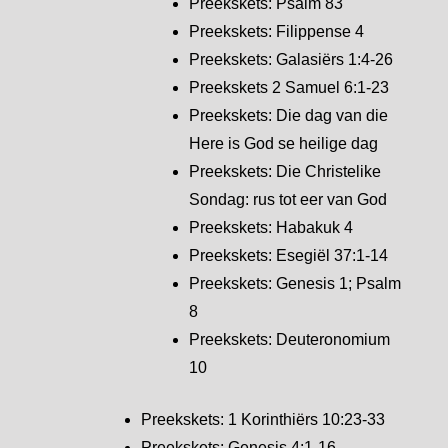
Preekskets: Psalm 83
Preekskets: Filippense 4
Preekskets: Galasiërs 1:4-26
Preekskets 2 Samuel 6:1-23
Preekskets: Die dag van die
Here is God se heilige dag
Preekskets: Die Christelike
Sondag: rus tot eer van God
Preekskets: Habakuk 4
Preekskets: Esegiël 37:1-14
Preekskets: Genesis 1; Psalm
8
Preekskets: Deuteronomium
10
Preekskets: 1 Korinthiërs 10:23-33
Preekskets: Genesis 4:1-16