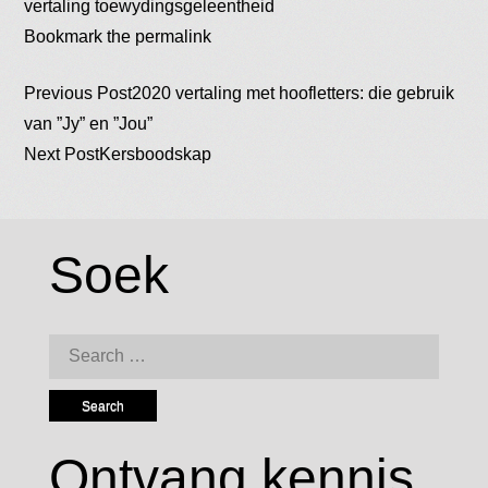
vertaling
toewydingsgeleentheid
Bookmark the
permalink
Post
Previous Post
2020 vertaling met hoofletters: die gebruik
van ”Jy” en ”Jou”
Next Post
Kersboodskap
navigation
Soek
Search
for:
Ontvang kennis