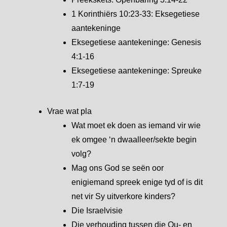
1 Korinthiërs 10:23-33: Eksegetiese
aantekeninge
Eksegetiese aantekeninge: Genesis
4:1-16
Eksegetiese aantekeninge: Spreuke
1:7-19
Vrae wat pla
Wat moet ek doen as iemand vir wie
ek omgee ‘n dwaalleer/sekte begin
volg?
Mag ons God se seën oor
enigiemand spreek enige tyd of is dit
net vir Sy uitverkore kinders?
Die Israelvisie
Die verhouding tussen die Ou- en