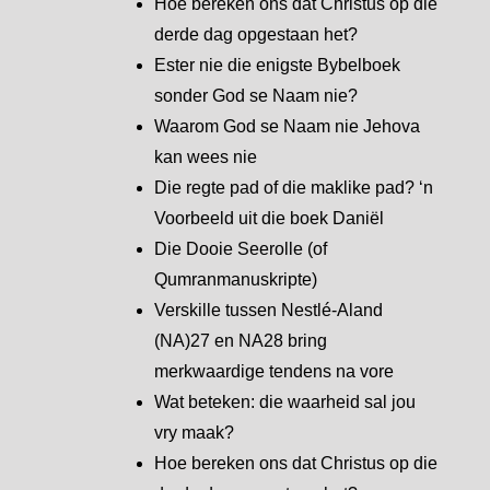
Hoe bereken ons dat Christus op die
derde dag opgestaan het?
Ester nie die enigste Bybelboek
sonder God se Naam nie?
Waarom God se Naam nie Jehova
kan wees nie
Die regte pad of die maklike pad? ‘n
Voorbeeld uit die boek Daniël
Die Dooie Seerolle (of
Qumranmanuskripte)
Verskille tussen Nestlé-Aland
(NA)27 en NA28 bring
merkwaardige tendens na vore
Wat beteken: die waarheid sal jou
vry maak?
Hoe bereken ons dat Christus op die