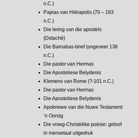
n.C.)
Papias van Hiërapolis (70 – 163
n.C.)
Die lering van die apostels
(Didaché)
Die Barnabas-brief (ongeveer 138
n.C.)
Die pastor van Hermas
Die Apostoliese Belydenis
Klemens van Rome (?-101 n.C.)
Die pastor van Hermas
Die Apostoliese Belydenis
Apokriewe van die Nuwe Testament:
‘n Oorsig
Die vroeg-Christelike poësie: geloof
in mensetaal uitgedruk