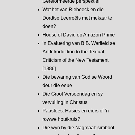
Gereformeerde perspektief
Wat het van Riebeeck en die
Dordtse Leerreëls met mekaar te
doen?
House of David op Amazon Prime
‘n Evaluering van B.B. Warfield se
An Introduction to the Textual
Criticism of the New Testament
[1886]
Die bewaring van God se Woord
deur die eeue
Die Groot Versoendag en sy
vervulling in Christus
Paasfees: Hasies en eiers of ’n
rowwe houtkruis?
Die wyn by die Nagmaal: simbool